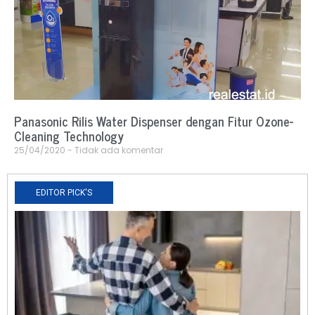
Panasonic Rilis Water Dispenser dengan Fitur Ozone-
Cleaning Technology
25/04/2020
Tidak ada komentar
EDITOR PICK'S
N
R