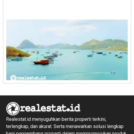
A
E
1
R
1
Realestat.id menyuguhkan berita properti terkini,
terlengkap, dan akurat. Serta menawarkan solusi lengkap
bagi pengembang properti dalam mempromosikan produk,