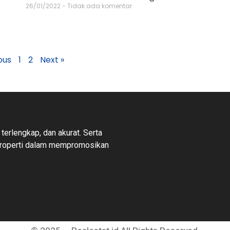
26/01/2022
Tidak ada komentar
ous
1
2
Next »
 terlengkap, dan akurat. Serta
properti dalam mempromosikan