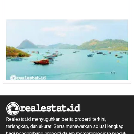
A
E
1
R
1
Realestat.id menyuguhkan berita properti terkini,
terlengkap, dan akurat. Serta menawarkan solusi lengkap
bagi pengembang properti dalam mempromosikan produk,