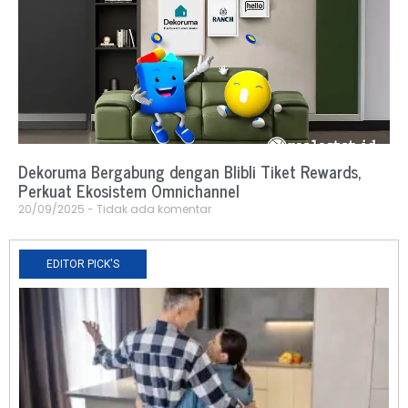
Dekoruma Bergabung dengan Blibli Tiket Rewards,
Perkuat Ekosistem Omnichannel
20/09/2025
Tidak ada komentar
EDITOR PICK'S
N