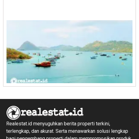
A
E
1
R
1
Realestat.id menyuguhkan berita properti terkini,
terlengkap, dan akurat. Serta menawarkan solusi lengkap
bagi pengembang properti dalam mempromosikan produk,