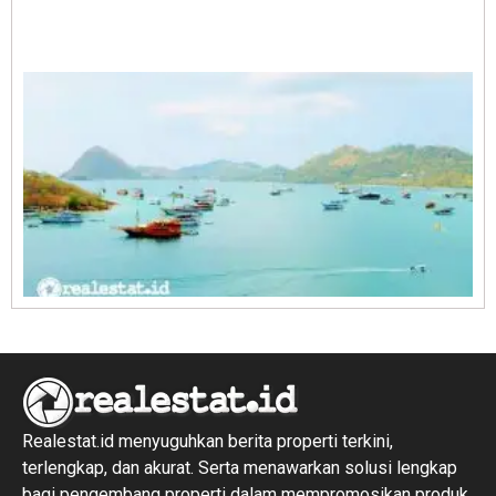
A
E
1
R
1
Realestat.id menyuguhkan berita properti terkini,
terlengkap, dan akurat. Serta menawarkan solusi lengkap
bagi pengembang properti dalam mempromosikan produk,