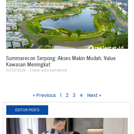
Summarecon Serpong: Akses Makin Mudah, Value
Kawasan Meningkat
10/01/2025
Tidak ada komentar
« Previous
1
2
3
4
Next »
EDITOR PICK'S
N