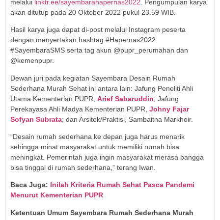
melalui
linktr.ee/sayembarahapernas2022
. Pengumpulan karya
akan ditutup pada 20 Oktober 2022 pukul 23.59 WIB.
Hasil karya juga dapat di-post melalui Instagram peserta
dengan menyertakan hashtag #Hapernas2022
#SayembaraSMS serta tag akun @pupr_perumahan dan
@kemenpupr.
Dewan juri pada kegiatan Sayembara Desain Rumah
Sederhana Murah Sehat ini antara lain: Jafung Peneliti Ahli
Utama Kementerian PUPR,
Arief Sabaruddin
; Jafung
Perekayasa Ahli Madya Kementerian PUPR,
Johny Fajar
Sofyan Subrata
; dan Arsitek/Praktisi, Sambaitna Markhoir.
“Desain rumah sederhana ke depan juga harus menarik
sehingga minat masyarakat untuk memiliki rumah bisa
meningkat. Pemerintah juga ingin masyarakat merasa bangga
bisa tinggal di rumah sederhana,” terang Iwan.
Baca Juga:
Inilah Kriteria Rumah Sehat Pasca Pandemi
Menurut Kementerian PUPR
Ketentuan Umum Sayembara Rumah Sederhana Murah