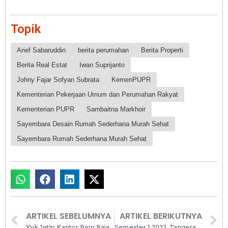
Topik
Arief Sabaruddin
berita perumahan
Berita Properti
Berita Real Estat
Iwan Suprijanto
Johny Fajar Sofyan Subrata
KemenPUPR
Kementerian Pekerjaan Umum dan Perumahan Rakyat
Kementerian PUPR
Sambaitna Markhoir
Sayembara Desain Rumah Sederhana Murah Sehat
Sayembara Rumah Sederhana Murah Sehat
ARTIKEL SEBELUMNYA
ARTIKEL BERIKUTNYA
Yuk Intip Kantor Baru Raja Charles III di Istana Buckingham
Semester I 2022, Tangerang dan Bekasi Kuasai Pasar Rumah Tapak di Jabodetabek