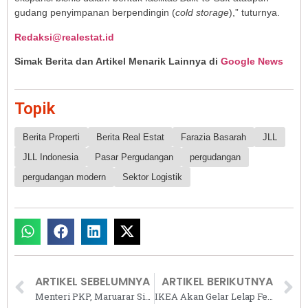
gudang penyimpanan berpendingin (
cold storage
),” tuturnya.
Redaksi@realestat.id
Simak Berita dan Artikel Menarik Lainnya di
Google News
Topik
Berita Properti
Berita Real Estat
Farazia Basarah
JLL
JLL Indonesia
Pasar Pergudangan
pergudangan
pergudangan modern
Sektor Logistik
ARTIKEL SEBELUMNYA
ARTIKEL BERIKUTNYA
Menteri PKP, Maruarar Sirait Hibahkan Lahan 2,5 Hektare Miliknya untuk Rumah Rakyat
IKEA Akan Gelar Lelap Fest 2024, Festival Drama Musikal dengan Pengalaman Relaksasi yang Menenangkan