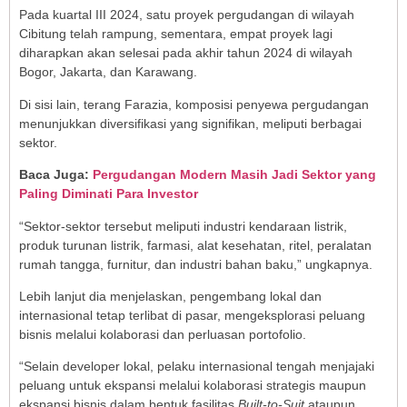
Pada kuartal III 2024, satu proyek pergudangan di wilayah
Cibitung telah rampung, sementara, empat proyek lagi
diharapkan akan selesai pada akhir tahun 2024 di wilayah
Bogor, Jakarta, dan Karawang.
Di sisi lain, terang Farazia, komposisi penyewa pergudangan
menunjukkan diversifikasi yang signifikan, meliputi berbagai
sektor.
Baca Juga:
Pergudangan Modern Masih Jadi Sektor yang
Paling Diminati Para Investor
“Sektor-sektor tersebut meliputi industri kendaraan listrik,
produk turunan listrik, farmasi, alat kesehatan, ritel, peralatan
rumah tangga, furnitur, dan industri bahan baku,” ungkapnya.
Lebih lanjut dia menjelaskan, pengembang lokal dan
internasional tetap terlibat di pasar, mengeksplorasi peluang
bisnis melalui kolaborasi dan perluasan portofolio.
“Selain developer lokal, pelaku internasional tengah menjajaki
peluang untuk ekspansi melalui kolaborasi strategis maupun
ekspansi bisnis dalam bentuk fasilitas
Built-to-Suit
ataupun