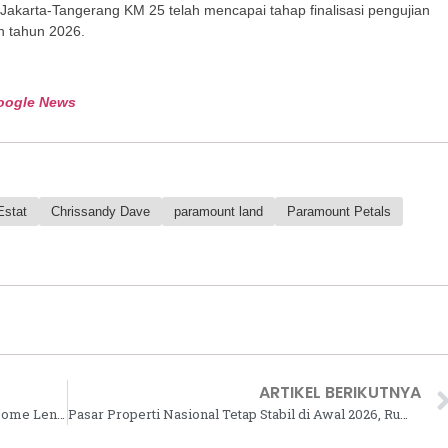
Jakarta-Tangerang KM 25 telah mencapai tahap finalisasi pengujian
n tahun 2026.
oogle News
Estat
Chrissandy Dave
paramount land
Paramount Petals
ARTIKEL BERIKUTNYA
Daftar Username dan Password Admin IndiHome Lengkap Berbagai Router
Pasar Properti Nasional Tetap Stabil di Awal 2026, Rumah Terjangkau Jadi Penyelamat