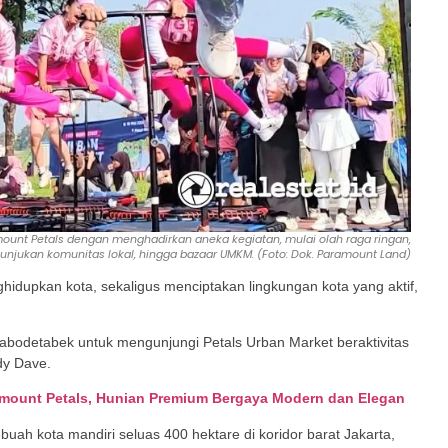
amount Petals dengan menghadirkan aneka kegiatan, mulai olah raga ringan,
tunjukan komunitas lokal, hingga bazaar UMKM. (Foto: Dok. Paramount Land)
hidupkan kota, sekaligus menciptakan lingkungan kota yang aktif,
odetabek untuk mengunjungi Petals Urban Market beraktivitas
dy Dave.
aramount Petals, Hunian Premium Bergaya Modern dan Elegan
uah kota mandiri seluas 400 hektare di koridor barat Jakarta,