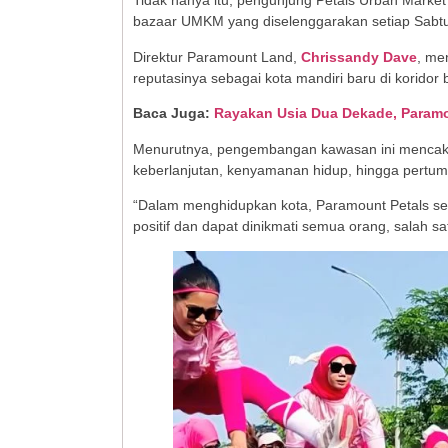
Tidak hanya itu, pengunjung Petals Urban Market 
bazaar UMKM yang diselenggarakan setiap Sabtu
Direktur Paramount Land,
Chrissandy Dave
, me
reputasinya sebagai kota mandiri baru di korid
Baca Juga:
Rayakan Usia Dua Dekade, Paramo
Menurutnya, pengembangan kawasan ini mencakup 
keberlanjutan, kenyamanan hidup, hingga pertu
“Dalam menghidupkan kota, Paramount Petals se
positif dan dapat dinikmati semua orang, salah s