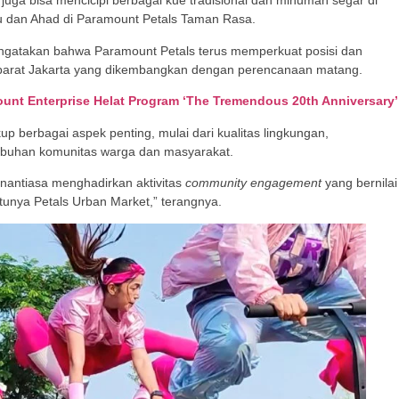
juga bisa mencicipi berbagai kue tradisional dan minuman segar di
 dan Ahad di Paramount Petals Taman Rasa.
ngatakan bahwa Paramount Petals terus memperkuat posisi dan
or barat Jakarta yang dikembangkan dengan perencanaan matang.
unt Enterprise Helat Program ‘The Tremendous 20th Anniversary’
berbagai aspek penting, mulai dari kualitas lingkungan,
mbuhan komunitas warga dan masyarakat.
nantiasa menghadirkan aktivitas
community engagement
yang bernilai
atunya Petals Urban Market,” terangnya.