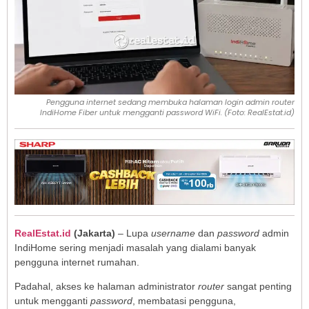
Pengguna internet sedang membuka halaman login admin router
IndiHome Fiber untuk mengganti password WiFi. (Foto: RealEstat.id)
RealEstat.id
(Jakarta)
– Lupa
username
dan
password
admin
IndiHome sering menjadi masalah yang dialami banyak
pengguna internet rumahan.
Padahal, akses ke halaman administrator
router
sangat penting
untuk mengganti
password
, membatasi pengguna,