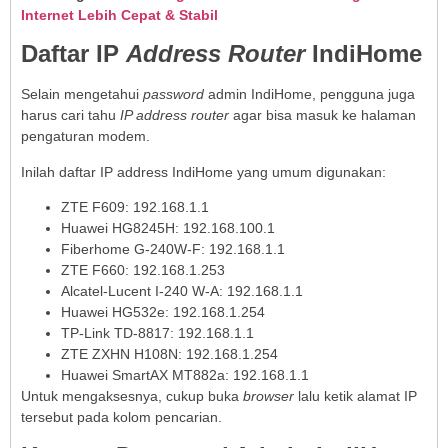
Internet Lebih Cepat & Stabil
Daftar IP
Address Router
IndiHome
Selain mengetahui
password
admin IndiHome, pengguna juga
harus cari tahu
IP address router
agar bisa masuk ke halaman
pengaturan modem.
Inilah daftar IP address IndiHome yang umum digunakan:
ZTE F609: 192.168.1.1
Huawei HG8245H: 192.168.100.1
Fiberhome G-240W-F: 192.168.1.1
ZTE F660: 192.168.1.253
Alcatel-Lucent I-240 W-A: 192.168.1.1
Huawei HG532e: 192.168.1.254
TP-Link TD-8817: 192.168.1.1
ZTE ZXHN H108N: 192.168.1.254
Huawei SmartAX MT882a: 192.168.1.1
Untuk mengaksesnya, cukup buka
browser
lalu ketik alamat IP
tersebut pada kolom pencarian.