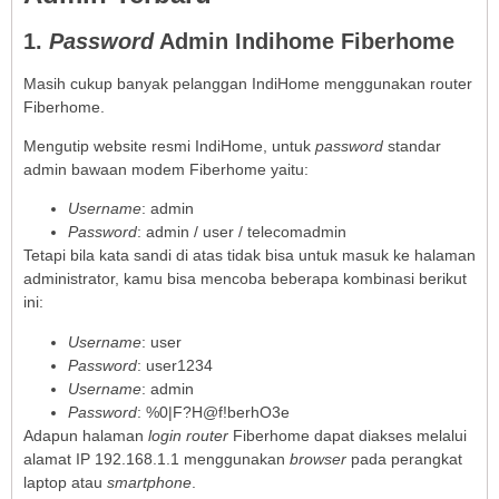
1.
Password
Admin Indihome Fiberhome
Masih cukup banyak pelanggan IndiHome menggunakan router
Fiberhome.
Mengutip website resmi IndiHome, untuk
password
standar
admin bawaan modem Fiberhome yaitu:
Username
: admin
Password
: admin / user / telecomadmin
Tetapi bila kata sandi di atas tidak bisa untuk masuk ke halaman
administrator, kamu bisa mencoba beberapa kombinasi berikut
ini:
Username
: user
Password
: user1234
Username
: admin
Password
: %0|F?H@f!berhO3e
Adapun halaman
login router
Fiberhome dapat diakses melalui
alamat IP 192.168.1.1 menggunakan
browser
pada perangkat
laptop atau
smartphone
.