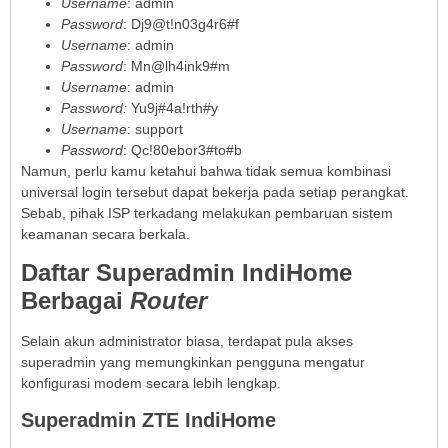
Username
: admin
Password
: Dj9@t!n03g4r6#f
Username
: admin
Password
: Mn@lh4ink9#m
Username
: admin
Password:
Yu9j#4a!rth#y
Username
: support
Password
: Qc!80ebor3#to#b
Namun, perlu kamu ketahui bahwa tidak semua kombinasi
universal login tersebut dapat bekerja pada setiap perangkat.
Sebab, pihak ISP terkadang melakukan pembaruan sistem
keamanan secara berkala.
Daftar Superadmin IndiHome
Berbagai
Router
Selain akun administrator biasa, terdapat pula akses
superadmin yang memungkinkan pengguna mengatur
konfigurasi modem secara lebih lengkap.
Superadmin ZTE IndiHome