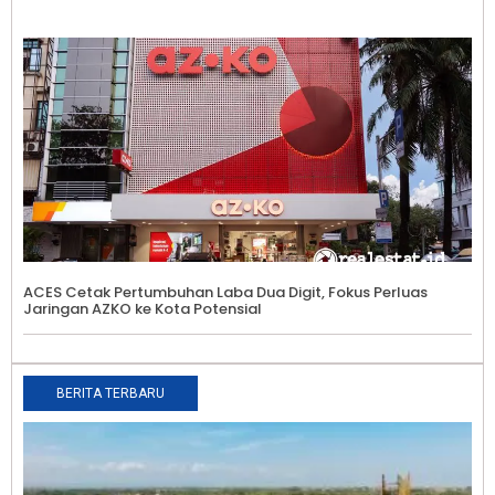
ACES Cetak Pertumbuhan Laba Dua Digit, Fokus Perluas
Jaringan AZKO ke Kota Potensial
BERITA TERBARU
N
R
E
H