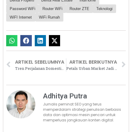
Berita Properti
Berita Real Estate
IndiHome
Password WiFi
Router WiFi
Router ZTE
Teknologi
WiFI Internet
WiFi Rumah
ARTIKEL SEBELUMNYA
ARTIKEL BERIKUTNYA
Tren Perjalanan Domestik Saat Lebaran Meningkat, Pemesanan Hotel di Lombok dan Yogyakarta Tertinggi
Petals Urban Market Jadi Destinasi Akhir Pekan di Paramount Petals, Warga Berolahraga hingga Berburu Kuliner Lokal
Adhitya Putra
Jurnalis peminat SEO yang terus
memperdalam strategi penulisan berbasis
data dan optimasi mesin pencari untuk
memperluas jangkauan konten digital.