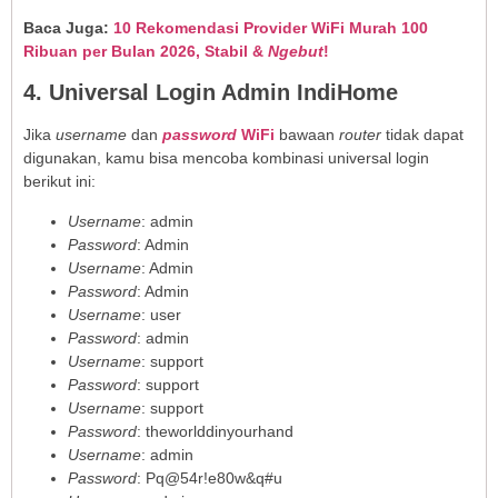
Baca Juga:
10 Rekomendasi Provider WiFi Murah 100
Ribuan per Bulan 2026, Stabil &
Ngebut
!
4. Universal Login Admin IndiHome
Jika
username
dan
password
WiFi
bawaan
router
tidak dapat
digunakan, kamu bisa mencoba kombinasi universal login
berikut ini:
Username
: admin
Password
: Admin
Username
: Admin
Password
: Admin
Username
: user
Password
: admin
Username
: support
Password
: support
Username
: support
Password
: theworlddinyourhand
Username
: admin
Password
: Pq@54r!e80w&q#u