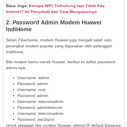
Baca Juga:
Kenapa WiFi Terhubung tapi Tidak Ada
Internet? Ini Penyebab dan Cara Mengatasinya
2.
Password
Admin Modem Huawei
IndiHome
Selain Fiberhome, modem Huawei juga menjadi salah satu
perangkat modem populer yang digunakan oleh pelanggan
IndiHome.
Bila modem kamu merek Huawei, berikut ini daftar
password
admin-nya:
Username
: admin
Password
: admin
Username
: root
Password
: admin
Username
: telecomadmin
Password
: admintelecom
Username
: telecomadmin
Password
: zep2kjzol
Untuk sebagian tipe modem Huawei, alamat IP default biasanya