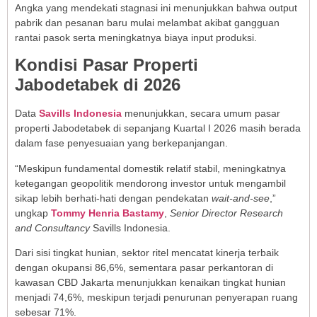
Angka yang mendekati stagnasi ini menunjukkan bahwa output
pabrik dan pesanan baru mulai melambat akibat gangguan
rantai pasok serta meningkatnya biaya input produksi.
Kondisi Pasar Properti
Jabodetabek di 2026
Data
Savills Indonesia
menunjukkan, secara umum pasar
properti Jabodetabek di sepanjang Kuartal I 2026 masih berada
dalam fase penyesuaian yang berkepanjangan.
“Meskipun fundamental domestik relatif stabil, meningkatnya
ketegangan geopolitik mendorong investor untuk mengambil
sikap lebih berhati-hati dengan pendekatan
wait-and-see
,”
ungkap
Tommy Henria Bastamy
,
Senior Director Research
and Consultancy
Savills Indonesia.
Dari sisi tingkat hunian, sektor ritel mencatat kinerja terbaik
dengan okupansi 86,6%, sementara pasar perkantoran di
kawasan CBD Jakarta menunjukkan kenaikan tingkat hunian
menjadi 74,6%, meskipun terjadi penurunan penyerapan ruang
sebesar 71%.