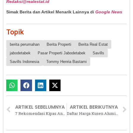
Redaksi@realestat.id
Simak Berita dan Artikel Menarik Lainnya di
Google News
Topik
berita perumahan
Berita Properti
Berita Real Estat
jabodetabek
Pasar Properti Jabodetabek
Savills
Savills Indonesia
Tommy Henria Bastami
ARTIKEL SEBELUMNYA
ARTIKEL BERIKUTNYA
7 Rekomendasi Kipas Angin Gantung Plafon yang Bagus 2026, Bikin Ruangan Terasa Adem dan Estetik!
Daftar Harga Kusen Aluminium per Meter Terbaru 2026 Lengkap Berbagai Ukuran