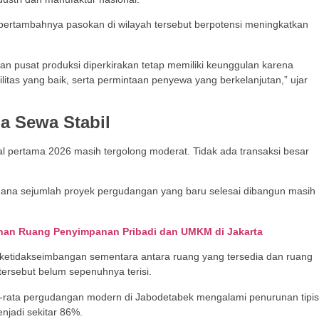
 bertambahnya pasokan di wilayah tersebut berpotensi meningkatkan
n pusat produksi diperkirakan tetap memiliki keunggulan karena
ilitas yang baik, serta permintaan penyewa yang berkelanjutan,” ujar
a Sewa Stabil
rtal pertama 2026 masih tergolong moderat. Tidak ada transaksi besar
i mana sejumlah proyek pergudangan yang baru selesai dibangun masih
nan Ruang Penyimpanan Pribadi dan UMKM di Jakarta
ketidakseimbangan sementara antara ruang yang tersedia dan ruang
tersebut belum sepenuhnya terisi.
ta-rata pergudangan modern di Jabodetabek mengalami penurunan tipis
njadi sekitar 86%.