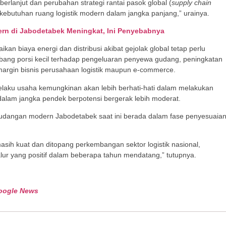
erlanjut dan perubahan strategi rantai pasok global (
supply chain
kebutuhan ruang logistik modern dalam jangka panjang,” urainya.
rn di Jabodetabek Meningkat, Ini Penyebabnya
an biaya energi dan distribusi akibat gejolak global tetap perlu
mbang porsi kecil terhadap pengeluaran penyewa gudang, peningkatan
 margin bisnis perusahaan logistik maupun e-commerce.
 pelaku usaha kemungkinan akan lebih berhati-hati dalam melakukan
dalam jangka pendek berpotensi bergerak lebih moderat.
udangan modern Jabodetabek saat ini berada dalam fase penyesuaia
ih kuat dan ditopang perkembangan sektor logistik nasional,
lur yang positif dalam beberapa tahun mendatang,” tutupnya.
oogle News