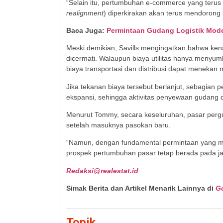
“Selain itu, pertumbuhan e-commerce yang terus b
realignment
) diperkirakan akan terus mendorong 
Baca Juga:
Permintaan Gudang Logistik Mode
Meski demikian, Savills mengingatkan bahwa kenaik
dicermati. Walaupun biaya utilitas hanya menyu
biaya transportasi dan distribusi dapat menekan
Jika tekanan biaya tersebut berlanjut, sebagian
ekspansi, sehingga aktivitas penyewaan gudang 
Menurut Tommy, secara keseluruhan, pasar perg
setelah masuknya pasokan baru.
“Namun, dengan fundamental permintaan yang mas
prospek pertumbuhan pasar tetap berada pada ja
Redaksi@realestat.id
Simak Berita dan Artikel Menarik Lainnya di
G
Topik