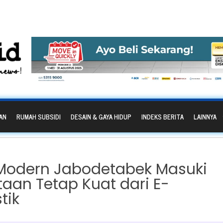
AN
RUMAH SUBSIDI
DESAIN & GAYA HIDUP
INDEKS BERITA
LAINNYA
Modern Jabodetabek Masuki
taan Tetap Kuat dari E-
tik