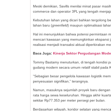
Meski demikian, Savills menilai minat pasar mas
commerce dan operator 3PL yang tengah menjajak
Kebutuhan lahan yang dicari bahkan tergolong be
lahan baru (
greenfield
) maupun optimalisasi lahan
Hal ini menunjukkan bahwa potensi permintaan ma
mencari kawasan yang memungkinkan ekspansi j
realisasi menjadi transaksi aktual diperkirakan 
Baca Juga:
Kinerja Sektor Pergudangan Moder
Tommy Bastamy menuturkan, di tengah kondisi p
gudang modern secara umum relatif stabil pada K
“Sebagian besar pengelola kawasan logistik mem
penyesuaian signifikan,” terangnya.
Namun, masuknya sejumlah proyek baru dengan tar
rata harga sewa keseluruhan. Hingga akhir kuarta
sekitar Rp77.353 per meter persegi per bulan.
Berdasarkan wilayah, koridor selatan yang men