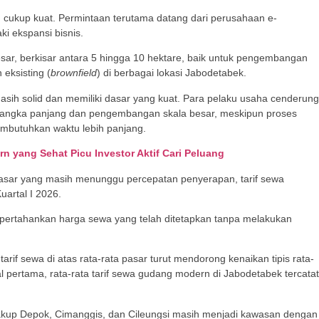
ih cukup kuat. Permintaan terutama datang dari perusahaan e-
i ekspansi bisnis.
sar, berkisar antara 5 hingga 10 hektare, baik untuk pengembangan
 eksisting (
brownfield
) di berbagai lokasi Jabodetabek.
sih solid dan memiliki dasar yang kuat. Para pelaku usaha cenderung
angka panjang dan pengembangan skala besar, meskipun proses
membutuhkan waktu lebih panjang.
n yang Sehat Picu Investor Aktif Cari Peluang
asar yang masih menunggu percepatan penyerapan, tarif sewa
uartal I 2026.
pertahankan harga sewa yang telah ditetapkan tanpa melakukan
if sewa di atas rata-rata pasar turut mendorong kenaikan tipis rata-
l pertama, rata-rata tarif sewa gudang modern di Jabodetabek tercatat
cakup Depok, Cimanggis, dan Cileungsi masih menjadi kawasan dengan