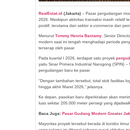
RealEstat.id
(Jakarta)
– Pasar pergudangan mode
2026. Meskipun aktivitas transaksi masih relatif
positif, terutama dari sektor
e-commerce
dan penye
Menurut
Tommy Henria Bastamy
,
Senior Direct
modern saat ini tengah menghadapi periode pen
terserap oleh pasar.
Pada kuartal I 2026, terdapat satu proyek
pergu
yaitu Sinar Primera Industrial Narogong (SPIN) 
pergudangan baru ke pasar.
“Dengan tambahan tersebut, total stok fasilitas l
hingga akhir Maret 2026,” jelasnya.
Ke depan, pasokan baru diperkirakan akan meningk
luas sekitar 205.000 meter persegi yang dijadwal
Baca Juga:
Pasar Gudang Modern Greater Jaka
Mayoritas proyek tersebut berada di koridor tim
yang selama ini dikenal sebagai pusat aktivitas i