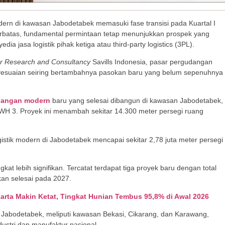
rn di kawasan Jabodetabek memasuki fase transisi pada Kuartal I
 terbatas, fundamental permintaan tetap menunjukkan prospek yang
dia jasa logistik pihak ketiga atau third-party logistics (3PL).
or Research and Consultancy
Savills Indonesia, pasar pergudangan
yesuaian seiring bertambahnya pasokan baru yang belum sepenuhnya
dangan modern
baru yang selesai dibangun di kawasan Jabodetabek,
– WH 3. Proyek ini menambah sekitar 14.300 meter persegi ruang
ogistik modern di Jabodetabek mencapai sekitar 2,78 juta meter persegi
at lebih signifikan. Tercatat terdapat tiga proyek baru dengan total
kan selesai pada 2027.
rta Makin Ketat, Tingkat Hunian Tembus 95,8% di Awal 2026
ur Jabodetabek, meliputi kawasan Bekasi, Cikarang, dan Karawang,
ndustri dan manufaktur nasional.