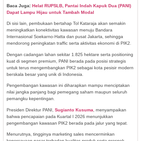
Baca Juga:
Helat RUPSLB, Pantai Indah Kapuk Dua (PANI)
Dapat Lampu Hijau untuk Tambah Modal
Di sisi lain, pembukaan bertahap Tol Kataraja akan semakin
meningkatkan konektivitas kawasan menuju Bandara
Internasional Soekarno-Hatta dan pusat Jakarta, sehingga
mendorong peningkatan traffic serta aktivitas ekonomi di PIK2.
Dengan cadangan lahan sekitar 1.825 hektare serta positioning
kuat di segmen premium, PANI berada pada posisi strategis
untuk terus mengembangkan PIK2 sebagai kota pesisir modern
berskala besar yang unik di Indonesia.
Pengembangan kawasan ini diharapkan mampu menciptakan
nilai jangka panjang bagi pemegang saham maupun seluruh
pemangku kepentingan.
Presiden Direktur PANI,
Sugianto Kusuma
, menyampaikan
bahwa pencapaian pada Kuartal I 2026 menunjukkan
pengembangan kawasan PIK2 berada pada jalur yang tepat.
Menurutnya, tingginya marketing sales mencerminkan
kepercayaan pasar terhadap kualitas produk serta prospek