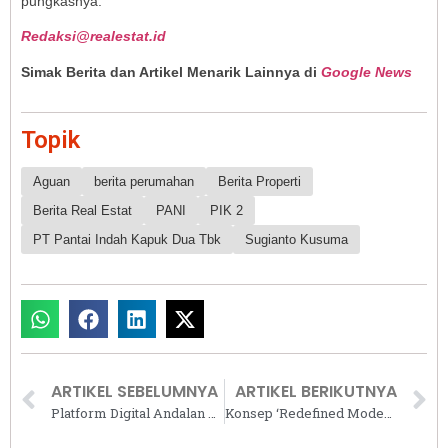
pungkasnya.
Redaksi@realestat.id
Simak Berita dan Artikel Menarik Lainnya di
Google News
Topik
Aguan
berita perumahan
Berita Properti
Berita Real Estat
PANI
PIK 2
PT Pantai Indah Kapuk Dua Tbk
Sugianto Kusuma
ARTIKEL SEBELUMNYA
ARTIKEL BERIKUTNYA
Platform Digital Andalan UMKM Bantu Pelaku Usaha Lebih Siap Akses Kredit Perbankan
Konsep ‘Redefined Modern Living’ Antar CitraGrand Cibubur CBD Raih Dua Penghargaan Asia Pacific Property Awards