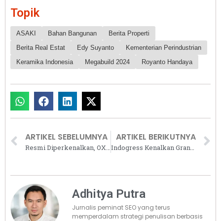
Topik
ASAKI
Bahan Bangunan
Berita Properti
Berita Real Estat
Edy Suyanto
Kementerian Perindustrian
Keramika Indonesia
Megabuild 2024
Royanto Handaya
ARTIKEL SEBELUMNYA
ARTIKEL BERIKUTNYA
Resmi Diperkenalkan, OXO The Residences Digadang Jadi Standar Baru Properti Bali
Indogress Kenalkan Granit Terbaru dengan Fitur Slip Guard di Pameran Megabuild dan Keramika Indonesia 2024
Adhitya Putra
Jurnalis peminat SEO yang terus
memperdalam strategi penulisan berbasis