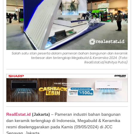
Salah satu stan peserta dalam pameran bahan bangunan dan keramik
terbesar dan terlengkap Megabuild & Keramika 2024. (Foto:
RealEstat.id/Adhitya Putra)
RealEstat.id
(Jakarta)
– Pameran industri bahan bangunan
dan keramik terlengkap di Indonesia, Megabuild & Keramika
resmi diselenggarakan pada Kamis (09/05/2024) di JCC
Senayan, Jakarta.