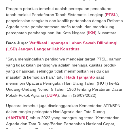
Program prioritas tersebut adalah percepatan pendaftaran
tanah melalui Pendaftaran Tanah Sistematis Lengkap (
PTSL
),
penyelesaian sengketa dan konflik pertanahan dengan Reforma
Agraria serta pemberantasan mafia tanah, dan mendukung
percepatan pembangunan Ibu Kota Negara (
IKN
) Nusantara.
Baca Juga:
Verifikasi Lapangan Lahan Sawah Dilindungi
(LSD) Jangan Langgar Hak Konstitusi
“Saya mengingatkan pentingnya mengejar target PTSL, namun
yang tidak kalah pentingnya adalah menjaga kualitas produk
yang dihasilkan, sehingga tidak menimbulkan residu dan
masalah di kemudian hari,” tutur
Hadi Tjahjanto
saat
memimpin Upacara Peringatan Hari Ulang Tahun (HUT) ke-62
Undang-Undang Nomor 5 Tahun 1960 tentang Peraturan Dasar
Pokok-Pokok Agraria (
UUPA
), Senin (26/09/2022).
Upacara tersebut juga diselenggarakan Kementerian ATR/BPN
dalam rangka peringatan Hari Agraria dan Tata Ruang
(
HANTARU
) tahun 2022 yang mengusung tema “Kementerian
Agraria dan Tata Ruang/Badan Pertanahan Nasional Cepat,