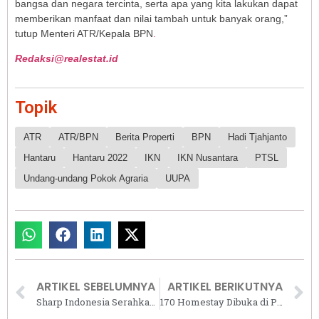
bangsa dan negara tercinta, serta apa yang kita lakukan dapat
memberikan manfaat dan nilai tambah untuk banyak orang,”
tutup Menteri ATR/Kepala BPN
.
Redaksi@realestat.id
Topik
ATR
ATR/BPN
Berita Properti
BPN
Hadi Tjahjanto
Hantaru
Hantaru 2022
IKN
IKN Nusantara
PTSL
Undang-undang Pokok Agraria
UUPA
ARTIKEL SEBELUMNYA
ARTIKEL BERIKUTNYA
Sharp Indonesia Serahkan Tiga Hadiah Mobil kepada Pemenang Program ‘Sumo Hoki’
170 Homestay Dibuka di Pulau Morotai, Wisatawan Cukup Bayar Rp150 Ribu