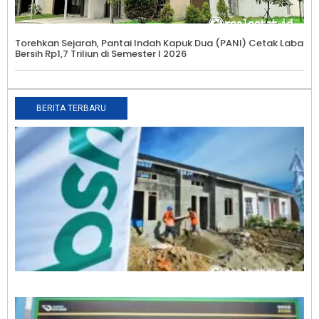
Torehkan Sejarah, Pantai Indah Kapuk Dua (PANI) Cetak Laba
Bersih Rp1,7 Triliun di Semester I 2026
BERITA TERBARU
T
K
K
B
T
9
B
R
S
T
S
R
0
T
K