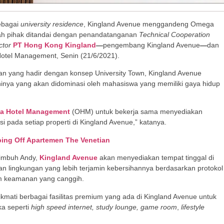
ebagai
university residence
, Kingland Avenue menggandeng Omega
ah pihak ditandai dengan penandatanganan
Technical Cooperation
ctor
PT Hong Kong Kingland
—
pengembang Kingland Avenue
—
dan
tel Management, Senin (21/6/2021).
n yang hadir dengan konsep University Town, Kingland Avenue
ya yang akan didominasi oleh mahasiswa yang memiliki gaya hidup
a Hotel Management
(OHM) untuk bekerja sama menyediakan
 pada setiap properti di Kingland Avenue,” katanya.
ing Off Apartemen The Venetian
 imbuh Andy,
Kingland Avenue
akan menyediakan tempat tinggal di
 lingkungan yang lebih terjamin kebersihannya berdasarkan protokol
tem keamanan yang canggih.
kmati berbagai fasilitas premium yang ada di Kingland Avenue untuk
ka seperti
high speed internet, study lounge, game room
,
lifestyle