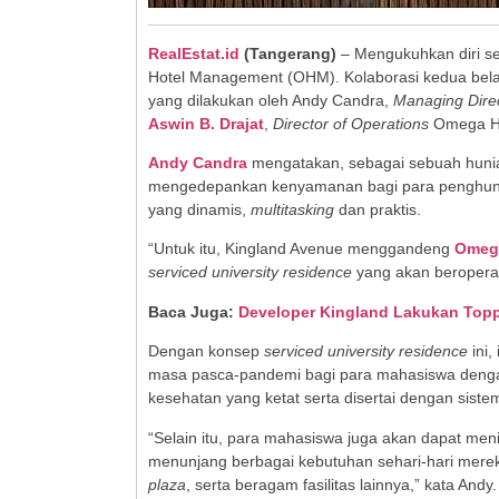
RealEstat.id
(Tangerang)
– Mengukuhkan diri s
Hotel Management (OHM). Kolaborasi kedua bel
yang dilakukan oleh Andy Candra,
Managing Dire
Aswin B. Drajat
,
Director of Operations
Omega Ho
Andy Candra
mengatakan, sebagai sebuah hunia
mengedepankan kenyamanan bagi para penghunin
yang dinamis,
multitasking
dan praktis.
“Untuk itu, Kingland Avenue menggandeng
Omeg
serviced university residence
yang akan beroperasi
Baca Juga:
Developer Kingland Lakukan Topp
Dengan konsep
serviced university residence
ini,
masa pasca-pandemi bagi para mahasiswa dengan
kesehatan yang ketat serta disertai dengan sis
“Selain itu, para mahasiswa juga akan dapat meni
menunjang berbagai kebutuhan sehari-hari mere
plaza
, serta beragam fasilitas lainnya,” kata Andy.