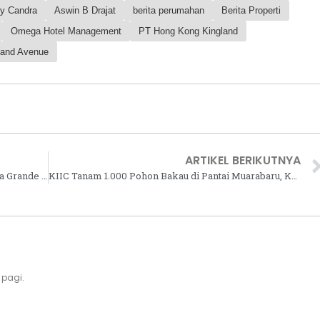
y Candra
Aswin B Drajat
berita perumahan
Berita Properti
Omega Hotel Management
PT Hong Kong Kingland
land Avenue
ARTIKEL BERIKUTNYA
Paramount Land Sukses Pasarkan Ruko Aniva Grande dan Aniva Junction Tahap 2
KIIC Tanam 1.000 Pohon Bakau di Pantai Muarabaru, Karawang
 pagi.