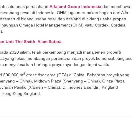
ah satu anak perusahaan
Alfaland Group Indonesia
dan membawa
 berkembang pesat di Indonesia. OHM juga merupakan bagian dari Alfa
Alfamart di bidang usaha retail dan Alfaland di bidang usaha properti
ah naungan Omega Hotel Management (OHM) yaitu Cordex, Cordela
t.
kan Unit The Smith, Alam Sutera
 pada 2020 silam, telah berkembang menjadi manajemen properti
tat yang fokus membangun perumahan dan proyek komersial. Kinglan
m menyelesaikan berbagai proyeknya dengan tepat waktu.
2
ri 800.000 m
gross floor area
(GFA) di China. Beberapa proyek yang
Shenyang – China), Midtown Plaza (Shenyang – China), Ginza Plaza
huan Pasific (Xiamen – China). Di Indonesia sendiri, Kingland
PT Hong Kong Kingland
.