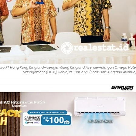
tara PT Hong Kong Kingland—pengembang Kingland Avenue—dengan Omega Hote
Management (OHM), Senin, 21 Juni 2021. (Foto: Dok. Kingland Avenue