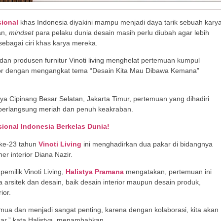
sional
khas Indonesia diyakini mampu menjadi daya tarik sebuah kary
an,
mindset
para pelaku dunia desain masih perlu diubah agar lebih
sebagai ciri khas karya mereka.
dan produsen furnitur Vinoti living menghelat pertemuan kumpul
rior dengan mengangkat tema “Desain Kita Mau Dibawa Kemana”
ya Cipinang Besar Selatan, Jakarta Timur, pertemuan yang dihadiri
i berlangsung meriah dan penuh keakraban.
isional Indonesia Berkelas Dunia!
 ke-23 tahun
Vinoti Living
ini menghadirkan dua pakar di bidangnya
er interior Diana Nazir.
pemilik Vinoti Living,
Halistya Pramana
mengatakan, pertemuan ini
a arsitek dan desain, baik desain interior maupun desain produk,
ior.
emua dan menjadi sangat penting, karena dengan kolaborasi, kita akan
sar,” kata Halistya, menambahkan.