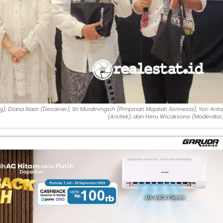
g), Diana Nazir (Desainer), Sri Murdiningsih (Pimpinan Majalah Asrinesia), Yori Anta
(Arsitek), dan Heru Wicaksono (Moderator