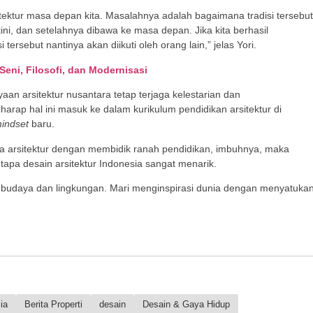
sitektur masa depan kita. Masalahnya adalah bagaimana tradisi tersebut
ini, dan setelahnya dibawa ke masa depan. Jika kita berhasil
tersebut nantinya akan diikuti oleh orang lain,” jelas Yori.
 Seni, Filosofi, dan Modernisasi
aan arsitektur nusantara tetap terjaga kelestarian dan
harap hal ini masuk ke dalam kurikulum pendidikan arsitektur di
indset
baru.
a arsitektur dengan membidik ranah pendidikan, imbuhnya, maka
pa desain arsitektur Indonesia sangat menarik.
al, budaya dan lingkungan. Mari menginspirasi dunia dengan menyatuka
ia
Berita Properti
desain
Desain & Gaya Hidup