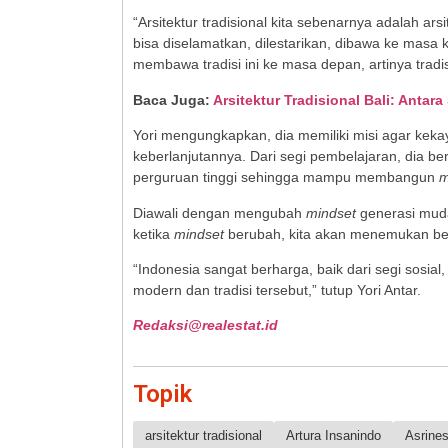
“Arsitektur tradisional kita sebenarnya adalah ar
bisa diselamatkan, dilestarikan, dibawa ke masa k
membawa tradisi ini ke masa depan, artinya tradisi 
Baca Juga:
Arsitektur Tradisional Bali: Antara
Yori mengungkapkan, dia memiliki misi agar kekay
keberlanjutannya. Dari segi pembelajaran, dia ber
perguruan tinggi sehingga mampu membangun
m
Diawali dengan mengubah
mindset
generasi mud
ketika
mindset
berubah, kita akan menemukan beta
“Indonesia sangat berharga, baik dari segi sosi
modern dan tradisi tersebut,” tutup Yori Antar.
Redaksi@realestat.id
Topik
arsitektur tradisional
Artura Insanindo
Asrines