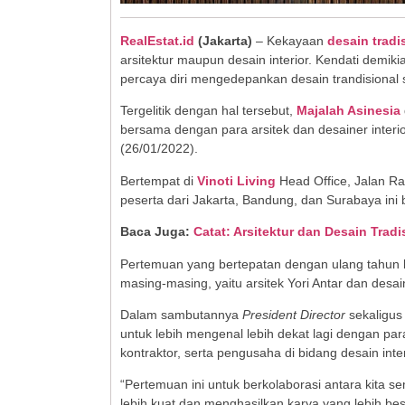
RealEstat.id
(Jakarta)
– Kekayaan
desain tradi
arsitektur maupun desain interior. Kendati demiki
percaya diri mengedepankan desain trandisional 
Tergelitik dengan hal tersebut,
Majalah Asinesia
bersama dengan para arsitek dan desainer inte
(26/01/2022).
Bertempat di
Vinoti Living
Head Office, Jalan Ra
peserta dari Jakarta, Bandung, dan Surabaya in
Baca Juga:
Catat: Arsitektur dan Desain Trad
Pertemuan yang bertepatan dengan ulang tahun
masing-masing, yaitu arsitek Yori Antar dan desain
Dalam sambutannya
President Director
sekaligus 
untuk lebih mengenal lebih dekat lagi dengan par
kontraktor, serta pengusaha di bidang desain inter
“Pertemuan ini untuk berkolaborasi antara kita s
lebih kuat dan menghasilkan karya yang lebih be