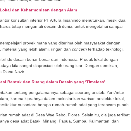
n Lokal dan Keharmonisan dengan Alam
kantor konsultan interior PT Artura Insanindo menuturkan, meski dua
 harus tetap mengamati desain di dunia, untuk mengetahui sampai
an mempelajari proyek mana yang diterima oleh masyarakat dengan
, material yang lebih alami, ringan dan
concern
terhadap teknologi.
bil ide desain benar-benar dari Indonesia. Produk lokal dengan
daya kita sangat diapresiasi oleh orang luar. Dengan demikian,
s Diana Nazir.
masi Bentuk dan Ruang dalam Desain yang ‘Timeless’
ritakan tentang pengalamannya sebagai seorang arsitek. Yori Antar
tara, karena kiprahnya dalam melestarikan warisan arsitektur lokal,
rsitektur nusantara berupa rumah-rumah adat yang terancam punah.
rian rumah adat di Desa Wae Rebo, Flores. Selain itu, dia juga terlibat
aranya desa adat Batak, Minang, Papua, Sumba, Kalimantan, dan