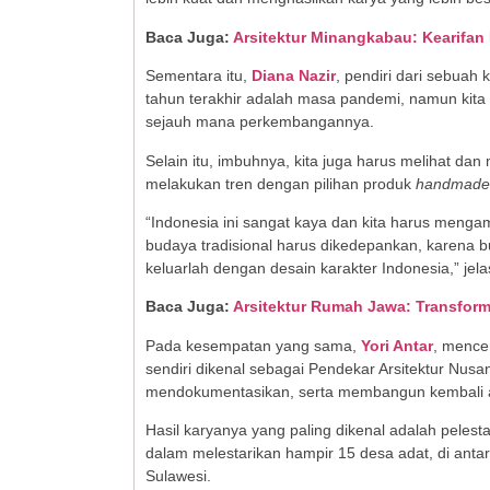
Baca Juga:
Arsitektur Minangkabau: Kearifa
Sementara itu,
Diana Nazir
, pendiri dari sebuah 
tahun terakhir adalah masa pandemi, namun kita
sejauh mana perkembangannya.
Selain itu, imbuhnya, kita juga harus melihat d
melakukan tren dengan pilihan produk
handmade
“Indonesia ini sangat kaya dan kita harus mengam
budaya tradisional harus dikedepankan, karena bu
keluarlah dengan desain karakter Indonesia,” jela
Baca Juga:
Arsitektur Rumah Jawa: Transfor
Pada kesempatan yang sama,
Yori Antar
, mence
sendiri dikenal sebagai Pendekar Arsitektur Nusan
mendokumentasikan, serta membangun kembali a
Hasil karyanya yang paling dikenal adalah pelesta
dalam melestarikan hampir 15 desa adat, di ant
Sulawesi.