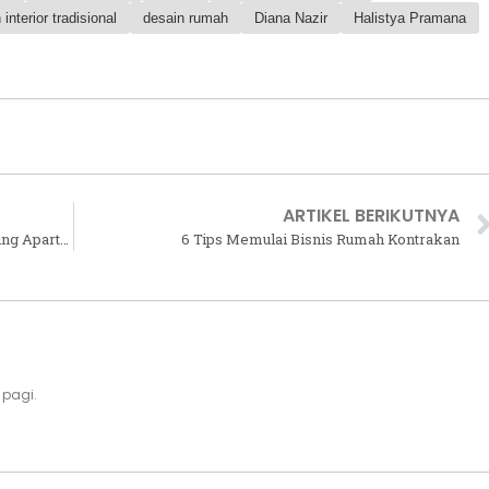
 interior tradisional
desain rumah
Diana Nazir
Halistya Pramana
ARTIKEL BERIKUTNYA
Nishitetsu dan Pulauintan Helat Groundbreaking Apartemen The Veranda
6 Tips Memulai Bisnis Rumah Kontrakan
 pagi.