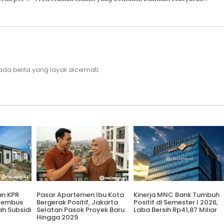
i, ada berita yang layak dicermati.
an KPR
Pasar Apartemen Ibu Kota
Kinerja MNC Bank Tumbuh
 Tembus
Bergerak Positif, Jakarta
Positif di Semester I 2026,
ah Subsidi
Selatan Pasok Proyek Baru
Laba Bersih Rp41,87 Miliar
Hingga 2029