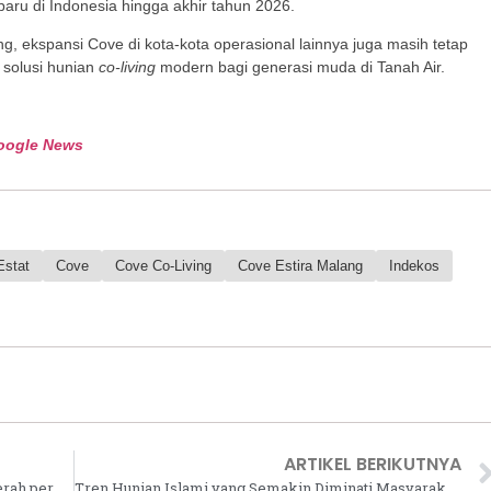
aru di Indonesia hingga akhir tahun 2026.
g, ekspansi Cove di kota-kota operasional lainnya juga masih tetap
 solusi hunian
co-living
modern bagi generasi muda di Tanah Air.
oogle News
Estat
Cove
Cove Co-Living
Cove Estira Malang
Indekos
ARTIKEL BERIKUTNYA
Panduan Cara Menghitung Kebutuhan Bata Merah per m2 untuk Dinding Rumah Type 36
Tren Hunian Islami yang Semakin Diminati Masyarakat Indonesia, Apa Keunggulannya?