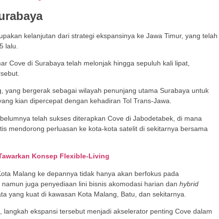
urabaya
kan kelanjutan dari strategi ekspansinya ke Jawa Timur, yang telah
 lalu.
r Cove di Surabaya telah melonjak hingga sepuluh kali lipat,
rsebut.
ng, yang bergerak sebagai wilayah penunjang utama Surabaya untuk
 yang kian dipercepat dengan kehadiran Tol Trans-Jawa.
ebelumnya telah sukses diterapkan Cove di Jabodetabek, di mana
is mendorong perluasan ke kota-kota satelit di sekitarnya bersama
awarkan Konsep Flexible-Living
Kota Malang ke depannya tidak hanya akan berfokus pada
namun juga penyediaan lini bisnis akomodasi harian dan
hybrid
a yang kuat di kawasan Kota Malang, Batu, dan sekitarnya.
ni, langkah ekspansi tersebut menjadi akselerator penting Cove dalam