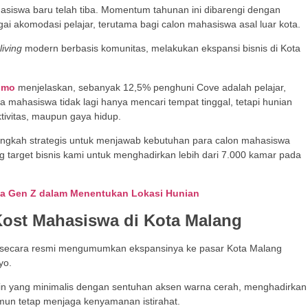
iswa baru telah tiba. Momentum tahunan ini dibarengi dengan
ai akomodasi pelajar, terutama bagi calon mahasiswa asal luar kota.
living
modern berbasis komunitas, melakukan ekspansi bisnis di Kota
.
umo
menjelaskan, sebanyak 12,5% penghuni Cove adalah pelajar,
a mahasiswa tidak lagi hanya mencari tempat tinggal, tetapi hunian
tivitas, maupun gaya hidup.
langkah strategis untuk menjawab kebutuhan para calon mahasiswa
 target bisnis kami untuk menghadirkan lebih dari 7.000 kamar pada
ma Gen Z dalam Menentukan Lokasi Hunian
 Kost Mahasiswa di Kota Malang
e secara resmi mengumumkan ekspansinya ke pasar Kota Malang
yo.
sain yang minimalis dengan sentuhan aksen warna cerah, menghadirkan
amun tetap menjaga kenyamanan istirahat.