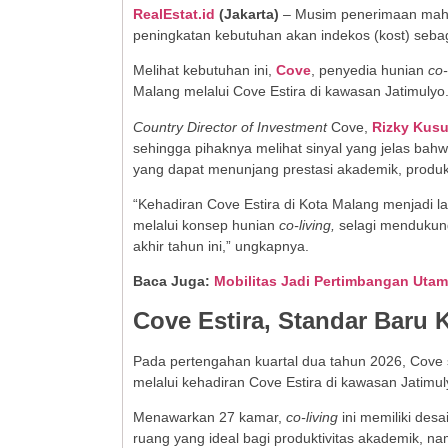
RealEstat.id
(
Jakarta
)
– Musim penerimaan mahas
peningkatan kebutuhan akan indekos (kost) sebag
Melihat kebutuhan ini,
Cove
,
penyedia hunian
co-
Malang melalui Cove Estira
di kawasan Jatimulyo
Country Director of Investment
Cove,
Rizky Kus
sehingga pihaknya melihat sinyal yang jelas bahw
yang dapat menunjang prestasi akademik, produk
“Kehadiran Cove Estira di Kota Malang menjadi 
melalui konsep hunian
co-living,
selagi mendukung
akhir tahun ini,” ungkapnya.
Baca Juga:
Mobilitas Jadi Pertimbangan Uta
Cove Estira, Standar Baru
Pada pertengahan kuartal dua tahun 2026, Cov
melalui kehadiran Cove Estira di kawasan Jatimul
Menawarkan 27 kamar,
co-living
ini memiliki de
ruang yang ideal bagi produktivitas akademik, n