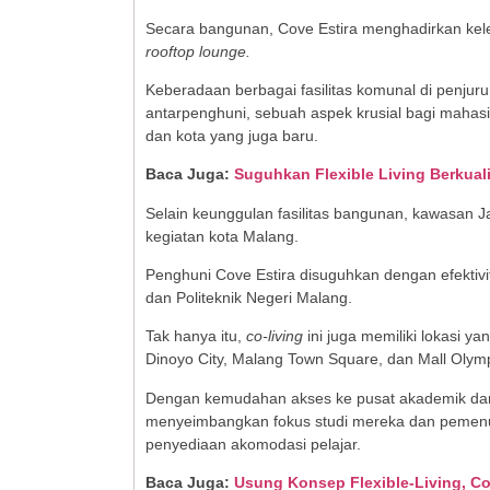
Secara bangunan, Cove Estira menghadirkan kele
rooftop lounge.
Keberadaan berbagai fasilitas komunal di penjuru
antarpenghuni, sebuah aspek krusial bagi maha
dan kota yang juga baru.
Baca Juga:
Suguhkan Flexible Living Berkual
Selain keunggulan fasilitas bangunan, kawasan Jat
kegiatan kota Malang.
Penghuni Cove Estira disuguhkan dengan efektivi
dan Politeknik Negeri Malang.
Tak hanya itu,
co-living
ini juga memiliki lokasi y
Dinoyo City, Malang Town Square, dan Mall Olym
Dengan kemudahan akses ke pusat akademik dan
menyeimbangkan fokus studi mereka dan pemenu
penyediaan akomodasi pelajar.
Baca Juga:
Usung Konsep Flexible-Living, C