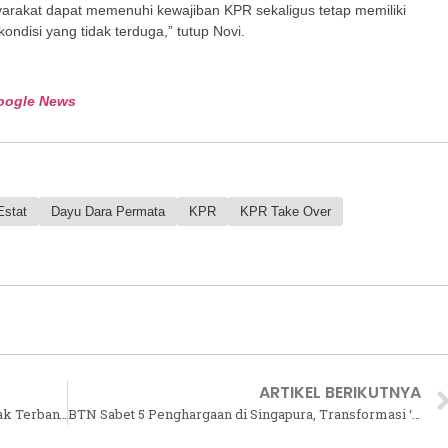
rakat dapat memenuhi kewajiban KPR sekaligus tetap memiliki
ndisi yang tidak terduga,” tutup Novi.
oogle News
Estat
Dayu Dara Permata
KPR
KPR Take Over
ARTIKEL BERIKUTNYA
Gelar Dragrace Pushbike dengan Peserta Anak Terbanyak, Metland Cikarang Diganjar Rekor MURI
BTN Sabet 5 Penghargaan di Singapura, Transformasi ‘Beyond Mortgage’ Buahkan Hasil