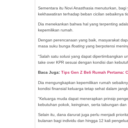
Sementara itu Novi Anasthasia menuturkan, bagi
kekhawatiran terhadap beban cicilan sebaiknya t
Dia menekankan bahwa hal yang terpenting adal
kepemilikan rumah.
Dengan perencanaan yang baik, masyarakat dapa
masa suku bunga
floating
yang berpotensi mening
“Salah satu solusi yang dapat dipertimbangkan u
take over KPR sesuai dengan kondisi dan kebutuha
Baca Juga:
Tips Gen Z Beli Rumah Pertama: C
Dia mengungkapkan kepemilikan rumah sebaiknya 
kondisi finansial keluarga tetap sehat dalam jang
“Keluarga muda dapat menerapkan prinsip penge
kebutuhan pokok, keinginan, serta tabungan dan i
Selain itu, dana darurat juga perlu menjadi prior
bulanan bagi individu dan hingga 12 kali pengelu