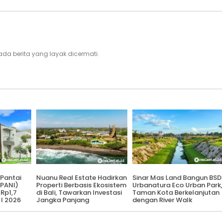
i, ada berita yang layak dicermati.
 Pantai
Nuanu Real Estate Hadirkan
Sinar Mas Land Bangun BSD
(PANI)
Properti Berbasis Ekosistem
Urbanatura Eco Urban Park
 Rp1,7
di Bali, Tawarkan Investasi
Taman Kota Berkelanjutan
 I 2026
Jangka Panjang
dengan River Walk