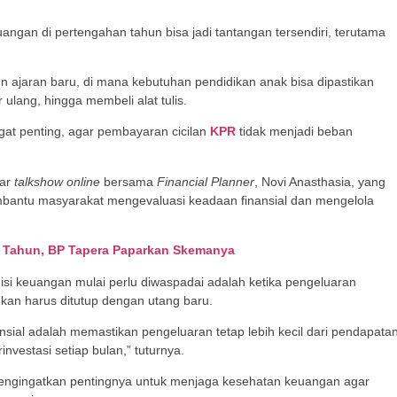
angan di pertengahan tahun bisa jadi tantangan tersendiri, terutama
n ajaran baru, di mana kebutuhan pendidikan anak bisa dipastikan
 ulang, hingga membeli alat tulis.
ngat penting, agar pembayaran cicilan
KPR
tidak menjadi beban
ar
talkshow online
bersama
Financial Planner
, Novi Anasthasia, yang
bantu masyarakat mengevaluasi keadaan finansial dan mengelola
40 Tahun, BP Tapera Paparkan Skemanya
disi keuangan mulai perlu diwaspadai adalah ketika pengeluaran
kan harus ditutup dengan utang baru.
sial adalah memastikan pengeluaran tetap lebih kecil dari pendapata
nvestasi setiap bulan,” tuturnya.
vi mengingatkan pentingnya untuk menjaga kesehatan keuangan agar