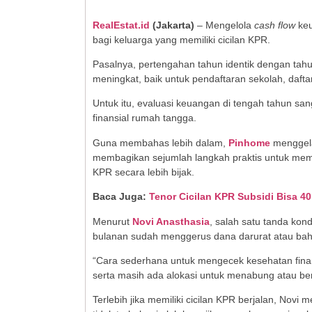
RealEstat.id
(
Jakarta
)
– Mengelola
cash flow
keu
bagi keluarga yang memiliki cicilan KPR.
Pasalnya, pertengahan tahun identik dengan tahu
meningkat, baik untuk pendaftaran sekolah, daftar
Untuk itu, evaluasi keuangan di tengah tahun sa
finansial rumah tangga.
Guna membahas lebih dalam,
Pinhome
menggel
membagikan sejumlah langkah praktis untuk mem
KPR secara lebih bijak.
Baca Juga:
Tenor Cicilan KPR Subsidi Bisa 
Menurut
Novi Anasthasia
, salah satu tanda kon
bulanan sudah menggerus dana darurat atau bah
“Cara sederhana untuk mengecek kesehatan finan
serta masih ada alokasi untuk menabung atau beri
Terlebih jika memiliki cicilan KPR berjalan, No