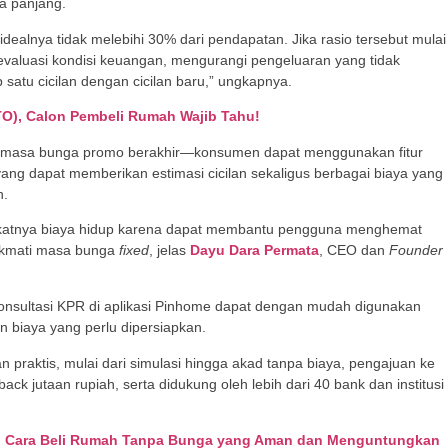
a panjang.
idealnya tidak melebihi 30% dari pendapatan. Jika rasio tersebut mulai
valuasi kondisi keuangan, mengurangi pengeluaran yang tidak
atu cicilan dengan cicilan baru,” ungkapnya.
TO), Calon Pembeli Rumah Wajib Tahu!
aat masa bunga promo berakhir—konsumen dapat menggunakan fitur
ang dapat memberikan estimasi cicilan sekaligus berbagai biaya yang
n.
ngkatnya biaya hidup karena dapat membantu pengguna menghemat
ikmati masa bunga
fixed
, jelas
Dayu Dara Permata
, CEO dan
Founder
onsultasi KPR di aplikasi Pinhome dapat dengan mudah digunakan
n biaya yang perlu dipersiapkan.
 praktis, mulai dari simulasi hingga akad tanpa biaya, pengajuan ke
ack jutaan rupiah, serta didukung oleh lebih dari 40 bank dan institusi
: Cara Beli Rumah Tanpa Bunga yang Aman dan Menguntungkan