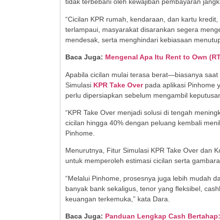
tidak terbebani oleh kewajiban pembayaran jangk
“Cicilan KPR rumah, kendaraan, dan kartu kredit, 
terlampaui, masyarakat disarankan segera menge
mendesak, serta menghindari kebiasaan menutup s
Baca Juga:
Mengenal Apa Itu Rent to Own (R
Apabila cicilan mulai terasa berat—biasanya s
Simulasi
KPR Take Over
pada aplikasi Pinhome y
perlu dipersiapkan sebelum mengambil keputusa
“KPR Take Over menjadi solusi di tengah meni
cicilan hingga 40% dengan peluang kembali men
Pinhome.
Menurutnya, Fitur Simulasi KPR Take Over dan K
untuk memperoleh estimasi cicilan serta gambara
“Melalui Pinhome, prosesnya juga lebih mudah dan
banyak bank sekaligus, tenor yang fleksibel, cashb
keuangan terkemuka,” kata Dara.
Baca Juga:
Panduan Lengkap Cash Bertahap