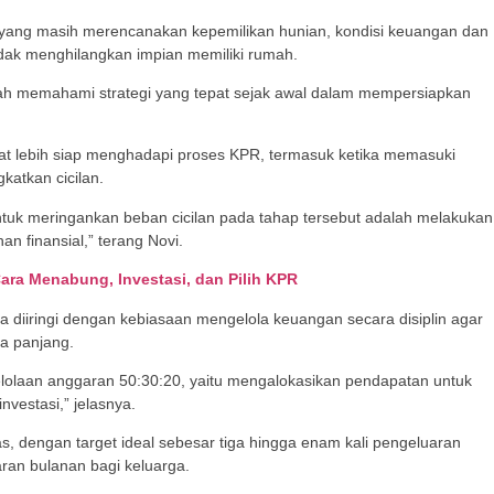
 yang masih merencanakan kepemilikan hunian, kondisi keuangan dan
idak menghilangkan impian memiliki rumah.
ah memahami strategi yang tepat sejak awal dalam mempersiapkan
t lebih siap menghadapi proses KPR, termasuk ketika memasuki
katkan cicilan.
ntuk meringankan beban cicilan pada tahap tersebut adalah melakukan
n finansial,” terang Novi.
ara Menabung, Investasi, dan Pilih KPR
diiringi dengan kebiasaan mengelola keuangan secara disiplin agar
ka panjang.
lolaan anggaran 50:30:20, yaitu mengalokasikan pendapatan untuk
nvestasi,” jelasnya.
itas, dengan target ideal sebesar tiga hingga enam kali pengeluaran
aran bulanan bagi keluarga.