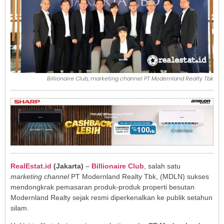
Billionaire Club, marketing channel PT Modernland Realty Tbk
RealEstat.id
(Jakarta)
–
Billionaire Club
, salah satu
marketing channel
PT Modernland Realty Tbk, (MDLN) sukses
mendongkrak pemasaran produk-produk properti besutan
Modernland Realty sejak resmi diperkenalkan ke publik setahun
silam.