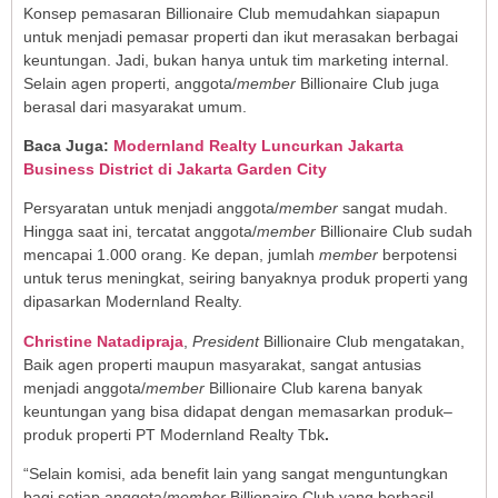
Konsep pemasaran Billionaire Club memudahkan siapapun
untuk menjadi pemasar properti dan ikut merasakan berbagai
keuntungan. Jadi, bukan hanya untuk tim marketing internal.
Selain agen properti, anggota/
member
Billionaire Club juga
berasal dari masyarakat umum.
Baca Juga:
Modernland Realty Luncurkan Jakarta
Business District di Jakarta Garden City
Persyaratan untuk menjadi anggota/
member
sangat mudah.
Hingga saat ini, tercatat anggota/
member
Billionaire Club sudah
mencapai 1.000 orang. Ke depan, jumlah
member
berpotensi
untuk terus meningkat, seiring banyaknya produk properti yang
dipasarkan Modernland Realty.
Christine Natadipraja
,
President
Billionaire Club mengatakan,
Baik agen properti maupun masyarakat, sangat antusias
menjadi anggota/
member
Billionaire Club karena banyak
keuntungan yang bisa didapat dengan memasarkan produk–
produk properti PT Modernland Realty Tbk
.
“Selain komisi, ada benefit lain yang sangat menguntungkan
bagi setiap anggota/
member
Billionaire Club yang berhasil