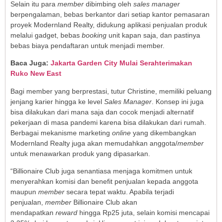
Selain itu para
member
dibimbing oleh
sales manager
berpengalaman, bebas berkantor dari setiap kantor pemasaran
proyek Modernland Realty, didukung aplikasi penjualan produk
melalui gadget, bebas
booking
unit kapan saja, dan pastinya
bebas biaya pendaftaran untuk menjadi member.
Baca Juga:
Jakarta Garden City Mulai Serahterimakan
Ruko New East
Bagi member yang berprestasi, tutur Christine, memiliki peluang
jenjang karier hingga ke level
Sales Manager
. Konsep ini juga
bisa dilakukan dari mana saja dan cocok menjadi alternatif
pekerjaan di masa pandemi karena bisa dilakukan dari rumah.
Berbagai mekanisme marketing
online
yang dikembangkan
Modernland Realty juga akan memudahkan anggota/
member
untuk menawarkan produk yang dipasarkan.
“Billionaire Club juga senantiasa menjaga komitmen untuk
menyerahkan komisi dan benefit penjualan kepada anggota
maupun
member
secara tepat waktu. Apabila terjadi
penjualan,
member
Billionaire Club akan
mendapatkan
reward
hingga Rp25 juta, selain komisi mencapai