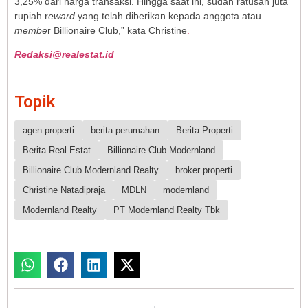
3,25% dari harga transaksi. Hingga saat ini, sudah ratusan juta
rupiah r
eward
yang telah diberikan kepada anggota atau
membe
r Billionaire Club,” kata Christine
.
Redaksi@realestat.id
Topik
agen properti
berita perumahan
Berita Properti
Berita Real Estat
Billionaire Club Modernland
Billionaire Club Modernland Realty
broker properti
Christine Natadipraja
MDLN
modernland
Modernland Realty
PT Modernland Realty Tbk