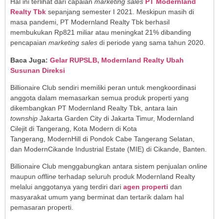
Hal ini terlihat dari capaian
marketing sales
PT Modernland
Realty Tbk
sepanjang semester I 2021. Meskipun masih di
masa pandemi, PT Modernland Realty Tbk berhasil
membukukan Rp821 miliar atau meningkat 21% dibanding
pencapaian
marketing sales
di periode yang sama tahun 2020.
Baca Juga:
Gelar RUPSLB, Modernland Realty Ubah
Susunan Direksi
Billionaire Club sendiri memiliki peran untuk mengkoordinasi
anggota dalam memasarkan semua produk properti yang
dikembangkan PT Modernland Realty Tbk, antara lain
township
Jakarta Garden City di Jakarta Timur, Modernland
Cilejit di Tangerang, Kota Modern di Kota
Tangerang, ModernHill di Pondok Cabe Tangerang Selatan,
dan ModernCikande Industrial Estate (MIE) di Cikande, Banten.
Billionaire Club menggabungkan antara sistem penjualan
online
maupun
offline
terhadap seluruh produk Modernland Realty
melalui anggotanya yang terdiri dari
agen properti
dan
masyarakat umum yang berminat dan tertarik dalam hal
pemasaran properti.