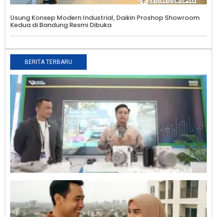
Usung Konsep Modern Industrial, Daikin Proshop Showroom
Kedua di Bandung Resmi Dibuka
BERITA TERBARU
T
K
J
B
O
G
A
0
P
A
I
B
P