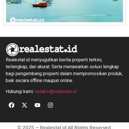
R
1
Realestat.id menyuguhkan berita properti terkini,
terlengkap, dan akurat. Serta menawarkan solusi lengkap
bagi pengembang properti dalam mempromosikan produk,
baik secara offline maupun online.
Hubungi kami:
redaksi@realestat.id
© 2025 — Realestat.id All Rights Reserved.