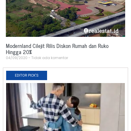
Modernland Cilejit Rilis Diskon Rumah dan Ruko
Hingga 20%
04/09/2020
Tidak ada komentar
EDITOR PICK'S
N
R
0