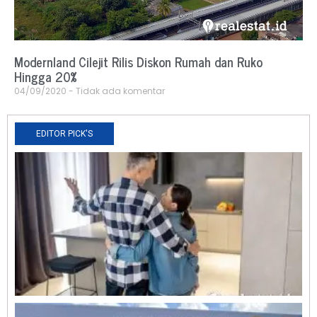
Modernland Cilejit Rilis Diskon Rumah dan Ruko
Hingga 20%
04/09/2020
Tidak ada komentar
EDITOR PICK'S
N
R
0