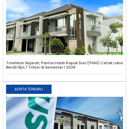
Torehkan Sejarah, Pantai Indah Kapuk Dua (PANI) Cetak Laba
Bersih Rp1,7 Triliun di Semester I 2026
BERITA TERBARU
T
K
K
B
T
9
B