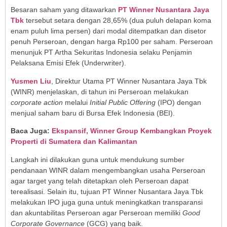
Besaran saham yang ditawarkan
PT Winner Nusantara Jaya
Tbk
tersebut setara dengan 28,65% (dua puluh delapan koma
enam puluh lima persen) dari modal ditempatkan dan disetor
penuh Perseroan, dengan harga Rp100 per saham. Perseroan
menunjuk PT Artha Sekuritas Indonesia selaku Penjamin
Pelaksana Emisi Efek (Underwriter).
Yusmen Liu
, Direktur Utama PT Winner Nusantara Jaya Tbk
(WINR) menjelaskan, di tahun ini Perseroan melakukan
corporate action
melalui
Initial Public Offering
(IPO)
dengan
menjual saham baru di Bursa Efek Indonesia (BEI).
Baca Juga:
Ekspansif, Winner Group Kembangkan Proyek
Properti di Sumatera dan Kalimantan
Langkah ini dilakukan guna untuk mendukung sumber
pendanaan WINR dalam mengembangkan usaha Perseroan
agar target yang telah ditetapkan oleh Perseroan dapat
terealisasi. Selain itu, tujuan PT Winner Nusantara Jaya Tbk
melakukan IPO juga guna untuk meningkatkan transparansi
dan akuntabilitas Perseroan agar Perseroan memiliki
Good
Corporate Governance
(GCG)
yang baik.