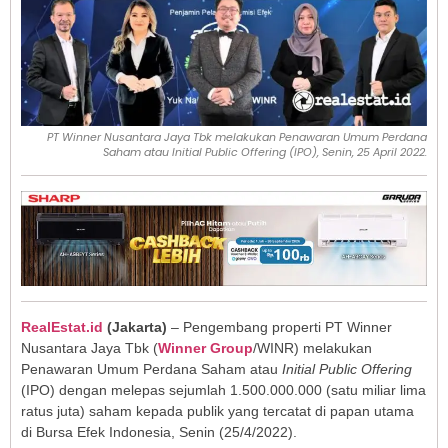
PT Winner Nusantara Jaya Tbk melakukan Penawaran Umum Perdana
Saham atau Initial Public Offering (IPO), Senin, 25 April 2022.
RealEstat.id
(Jakarta)
– Pengembang properti PT Winner
Nusantara Jaya Tbk (
Winner Group
/WINR) melakukan
Penawaran Umum Perdana Saham atau
Initial Public Offering
(IPO) dengan melepas sejumlah 1.500.000.000 (satu miliar lima
ratus juta) saham kepada publik yang tercatat di papan utama
di Bursa Efek Indonesia, Senin (25/4/2022).