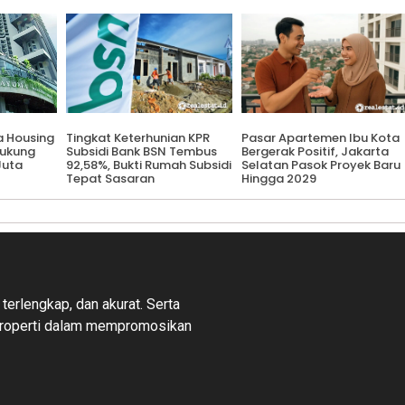
a Housing
Tingkat Keterhunian KPR
Pasar Apartemen Ibu Kota
Dukung
Subsidi Bank BSN Tembus
Bergerak Positif, Jakarta
Juta
92,58%, Bukti Rumah Subsidi
Selatan Pasok Proyek Baru
Tepat Sasaran
Hingga 2029
 terlengkap, dan akurat. Serta
properti dalam mempromosikan