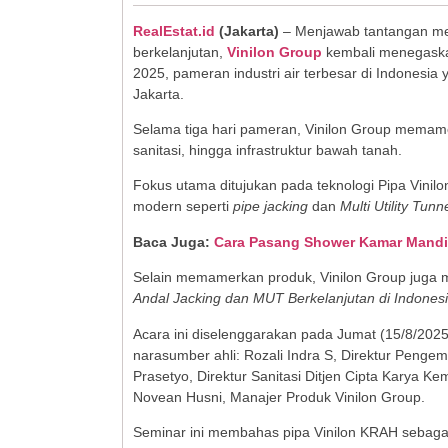
RealEstat.id
(
Jakarta
)
– Menjawab tantangan meni
berkelanjutan,
Vinilon Group
kembali menegaskan
2025, pameran industri air terbesar di Indonesi
Jakarta.
Selama tiga hari pameran, Vinilon Group memamerk
sanitasi, hingga infrastruktur bawah tanah.
Fokus utama ditujukan pada teknologi Pipa Vini
modern seperti
pipe jacking
dan
Multi Utility Tunn
Baca Juga:
Cara Pasang Shower Kamar Mandi,
Selain memamerkan produk, Vinilon Group juga
Andal Jacking dan MUT Berkelanjutan di Indonesi
Acara ini diselenggarakan pada Jumat (15/8/202
narasumber ahli: Rozali Indra S, Direktur Penge
Prasetyo, Direktur Sanitasi Ditjen Cipta Karya Ke
Novean Husni, Manajer Produk Vinilon Group.
Seminar ini membahas pipa Vinilon KRAH sebagai