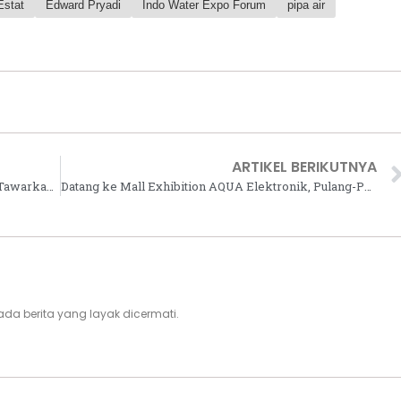
Estat
Edward Pryadi
Indo Water Expo Forum
pipa air
ARTIKEL BERIKUTNYA
Resmi Hadir di Indonesia, AC Comfee Gusto Tawarkan Desain Elegan dan Fitur Canggih
Datang ke Mall Exhibition AQUA Elektronik, Pulang-Pulang Bisa Bawa Mobil Baru!
i, ada berita yang layak dicermati.