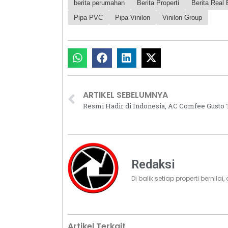
berita perumahan
Berita Properti
Berita Real 
Pipa PVC
Pipa Vinilon
Vinilon Group
ARTIKEL SEBELUMNYA
Redaksi
Di balik setiap properti bernila
Artikel Terkait