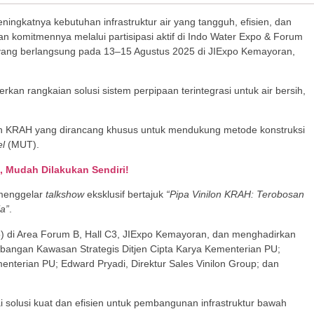
ngkatnya kebutuhan infrastruktur air yang tangguh, efisien, dan
 komitmennya melalui partisipasi aktif di Indo Water Expo & Forum
a yang berlangsung pada 13–15 Agustus 2025 di JIExpo Kemayoran,
an rangkaian solusi sistem perpipaan terintegrasi untuk air bersih,
lon KRAH yang dirancang khusus untuk mendukung metode konstruksi
el
(MUT).
 Mudah Dilakukan Sendiri!
 menggelar
talkshow
eksklusif bertajuk
“Pipa Vinilon KRAH: Terobosan
a”
.
5) di Area Forum B, Hall C3, JIExpo Kemayoran, dan menghadirkan
mbangan Kawasan Strategis Ditjen Cipta Karya Kementerian PU;
menterian PU; Edward Pryadi, Direktur Sales Vinilon Group; dan
 solusi kuat dan efisien untuk pembangunan infrastruktur bawah