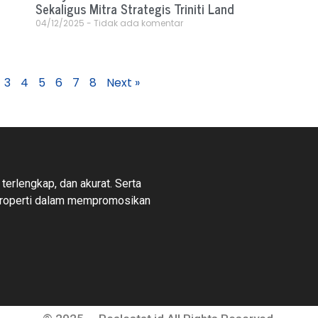
Sekaligus Mitra Strategis Triniti Land
04/12/2025
Tidak ada komentar
3
4
5
6
7
8
Next »
 terlengkap, dan akurat. Serta
properti dalam mempromosikan