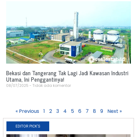
Bekasi dan Tangerang Tak Lagi Jadi Kawasan Industri
Utama, Ini Penggantinya!
08/07/2025
Tidak ada komentar
« Previous
1
2
3
4
5
6
7
8
9
Next »
EDITOR PICK'S