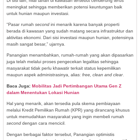
Di sisi lain, nilai tanah di kawasan tersebut cenderung terus
meningkat sehingga memberikan potensi keuntungan baik
untuk hunian maupun investasi.
“Pasar rumah
second
ini menarik karena banyak properti
berada di kawasan yang sudah matang secara infrastruktur dan
aktivitas ekonomi. Dari sisi investasi maupun hunian, potensinya
masih sangat besar,” ujarnya.
Panangian menambahkan, rumah-rumah yang akan dipasarkan
juga telah melalui proses pengecekan legalitas sehingga
masyarakat tidak perlu khawatir terkait status kepemilikan
maupun aspek administrasinya, alias:
free, clean and clear
.
Baca Juga:
Mobilitas Jadi Pertimbangan Utama Gen Z
dalam Menentukan Lokasi Hunian
Hal yang menarik, akan tersedia pula skema pembiayaan
melalui Kredit Pemilikan Rumah (KPR) yang dirancang khusus
untuk memudahkan masyarakat yang ingin membeli rumah
second
dengan cara mencicil.
Dengan berbagai faktor tersebut, Panangian optimistis