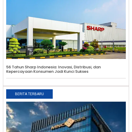
56 Tahun Sharp Indonesia: Inovasi, Distribusi, dan
Kepercayaan Konsumen Jadi Kunci Sukses
BERITA TERBARU
K
M
B
T
P
S