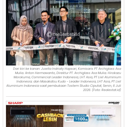
Dari kiri ke kanan: Juwita Indriaty Hapsari, Komisaris PT Archiglass Asa
Mulia; Anton Hermawanto, Direktur PT. Archiglass Asa Mulia; Hirokazu
Morokuma, Commercial Leader Indonesia, LHT Asia, PT Lixil Aluminium
Indonesia; dan Masakatsu Kudo - Leader Indonesia, LHT Asia, PT Lixil
Aluminium Indonesia saat pembukaan Tostem Studio Ciputat, Senin, 6 Juli
2026. (Foto: Realestat.id)