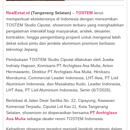
RealEstat.id
(
Tangerang Selatan
)
–
TOSTEM
terus
memperkuat eksistensinya di Indonesia dengan meresmikan
TOSTEM Studio Ciputat,
showroom
terbaru yang menghadirkan
pengalaman interaktif bagi masyarakat, arsitek, desainer,
kontraktor, hingga pengembang properti untuk mengenal lebih
dekat solusi pintu dan jendela aluminium premium berbasis
teknologi Jepang.
Pembukaan TOSTEM Studio Ciputat dilakukan oleh Juwita
Indriaty Hapsari, Komisaris PT Archiglass Asa Mulia; Anton
Hermawanto, Direktur PT Archiglass Asa Mulia; Hirokazu
Morokuma, Commercial Leader Indonesia, LHT Asia, PT Lixil
Aluminium Indonesia; dan Masakatsu Kudo, Leader Indonesia,
LHT Asia, PT Lixil Aluminium Indonesia, Senin (6/7/2026).
Berlokasi di Jalan Dewi Sartika No. 22, Cipayung, Kawasan
Komersial Terpadu, Ciputat Lot Kav.11, Kota Tangerang
Selatan,
showroom
ini dioperasikan bersama
PT Archiglass
Asa Mulia
sebagai
dealer
resmi TOSTEM Indonesia.
Kehadiran
showroom
tersebut menjadi langkah strategis dalam