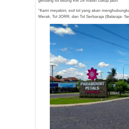
gerbang tol Bitung KM 26 masih cukup jauh.
“Kami meyakini,
exit
tol yang akan menghubungka
Merak, Tol JORR, dan Tol Serbaraja (Balaraja- 