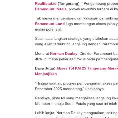
RealEstat.id
(Tangerang)
– Pengembang propert
Paramount Petals
, proyek
township
terbaru di k
Tak hanya mengembangkan kawasan permukiman
Paramount Land
juga membangun akses jalan y
makin potensial.
Salah satu langkah strategis yang dilakukan ad
yang akan terhubung langsung dengan Paramount
Menurut
Norman Daulay
, Direktur Paramount La
40%, di mana pekerjaan fokus pada pembangun
Baca Juga:
Akses Tol KM 25 Tangerang-Merak
Menjanjikan
“Hingga saat ini, progres pembangunan akses pint
Desember 2025 mendatang,” ungkapnya.
Nantinya, pintu tol yang mengakses langsung ka
kilometer menuju South Petals yang saat ini telah
Lebih lanjut, Norman Daulay mengatakan, seiring