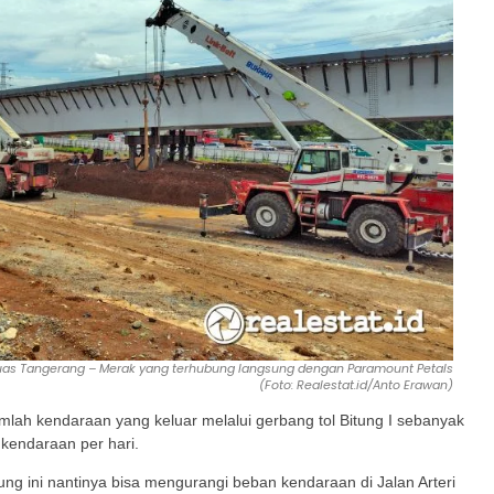
ruas Tangerang – Merak yang terhubung langsung dengan Paramount Petals
(Foto: Realestat.id/Anto Erawan)
lah kendaraan yang keluar melalui gerbang tol Bitung I sebanyak
kendaraan per hari.
ung ini nantinya bisa mengurangi beban kendaraan di Jalan Arteri