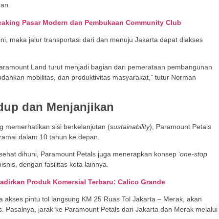
an.
reaking Pasar Modern dan Pembukaan Community Club
 ini, maka jalur transportasi dari dan menuju Jakarta dapat diakses
 Paramount Land turut menjadi bagian dari pemerataan pembangunan
hkan mobilitas, dan produktivitas masyarakat,” tutur Norman
dup dan Menjanjikan
 memerhatikan sisi berkelanjutan (
sustainability
), Paramount Petals
 ramai dalam 10 tahun ke depan.
sehat dihuni, Paramount Petals juga menerapkan konsep ‘
one-stop
snis, dengan fasilitas kota lainnya.
Hadirkan Produk Komersial Terbaru: Calico Grande
akses pintu tol langsung KM 25 Ruas Tol Jakarta – Merak, akan
Pasalnya, jarak ke Paramount Petals dari Jakarta dan Merak melalui