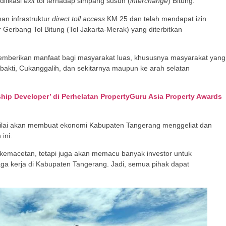
difikasi
exit
tol terhadap simpang susun (
interchange
) Bitung.
an infrastruktur
direct toll access
KM 25 dan telah mendapat izin
erbang Tol Bitung (Tol Jakarta-Merak) yang diterbitkan
 memberikan manfaat bagi masyarakat luas, khususnya masyarakat yang
bakti, Cukanggalih, dan sekitarnya maupun ke arah selatan
ip Developer’ di Perhelatan PropertyGuru Asia Property Awards
ilai akan membuat ekonomi Kabupaten Tangerang menggeliat dan
ini.
 kemacetan, tetapi juga akan memacu banyak investor untuk
 kerja di Kabupaten Tangerang. Jadi, semua pihak dapat