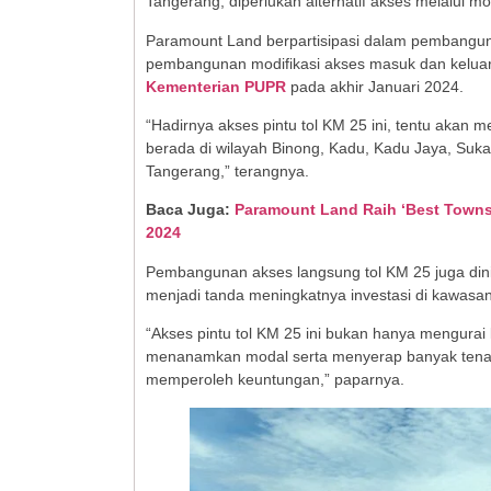
Tangerang, diperlukan alternatif akses melalui mo
Paramount Land berpartisipasi dalam pembangun
pembangunan modifikasi akses masuk dan keluar G
Kementerian PUPR
pada akhir Januari 2024.
“Hadirnya akses pintu tol KM 25 ini, tentu akan
berada di wilayah Binong, Kadu, Kadu Jaya, Suka
Tangerang,” terangnya.
Baca Juga:
Paramount Land Raih ‘Best Townsh
2024
Pembangunan akses langsung tol KM 25 juga din
menjadi tanda meningkatnya investasi di kawasan 
“Akses pintu tol KM 25 ini bukan hanya mengurai
menanamkan modal serta menyerap banyak tenaga
memperoleh keuntungan,” paparnya.