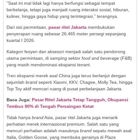
“Saat ini mal tidak lagi hanya berfungsi sebagai tempat
berbelanja, tetapi juga menjadi ruang interaksi sosial, hiburan,
kuliner, hingga gaya hidup yang terintegrasi,” terangnya.
Dari sisi permintaan,
pasar ritel Jakarta
membukukan
penyerapan ruang sebesar 26.465 meter persegi sepanjang
kuartal I 2026.
Kategori fesyen dan aksesori menjadi salah satu pendorong
utama permintaan, di samping sektor
food and beverage
(F&B)
yang masih mendominasi ekspansi tenant.
Tren ekspansi merek asal China juga terus berlanjut dengan
sejumlah
brand
seperti Xiaomi, KKV, Chagee, Molly Tea, hingga
Top Toy aktif mencari ruang di pusat perbelanjaan Jakarta.
Baca Juga:
Pasar Ritel Jakarta Tetap Tangguh, Okupansi
Tembus 90% di Tengah Persaingan Ketat
Tidak hanya
brand
Asia, pasar ritel Jakarta juga menarik
perhatian merek internasional premium. Salah satu yang
mencuri perhatian adalah masuknya
brand
sepatu mewah asal
Italia, Golden Goose, yang membuka gerainya di Plaza