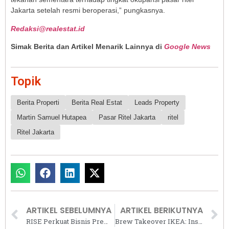
Jakarta setelah resmi beroperasi,” pungkasnya.
Redaksi@realestat.id
Simak Berita dan Artikel Menarik Lainnya di
Google News
Topik
Berita Properti
Berita Real Estat
Leads Property
Martin Samuel Hutapea
Pasar Ritel Jakarta
ritel
Ritel Jakarta
ARTIKEL SEBELUMNYA
ARTIKEL BERIKUTNYA
RISE Perkuat Bisnis Premium Hospitality di Surabaya Lewat Pembukaan Vasa Suites
Brew Takeover IKEA: Inspirasi Menikmati Kopi Ala Coffee Shop di Rumah