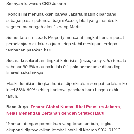
Senayan kawasan CBD Jakarta.
“Kondisi ini menunjukkan bahwa Jakarta masih dipandang
sebagai pasar potensial bagi
retailer
global yang membidik
segmen menengah atas,” terang Martin.
Sementara itu, Leads Property mencatat, tingkat hunian pusat
perbelanjaan di Jakarta juga tetap stabil meskipun terdapat
tambahan pasokan baru.
Secara keseluruhan, tingkat keterisian (
occupancy rate
)
tercatat
sebesar 90,6% atau naik tipis 0,1 poin persentase dibanding
kuartal sebelumnya.
Meski demikian, tingkat hunian diperkirakan sempat tertekan ke
level 88%–90% seiring hadirnya pasokan baru hingga akhir
tahun.
Baca Juga:
Tenant Global Kuasai Ritel Premium Jakarta,
Kelas Menengah Bertahan dengan Strategi Baru
“Namun, dengan permintaan yang terus tumbuh, tingkat
okupansi diproyeksikan kembali stabil di kisaran 90%–91%,”