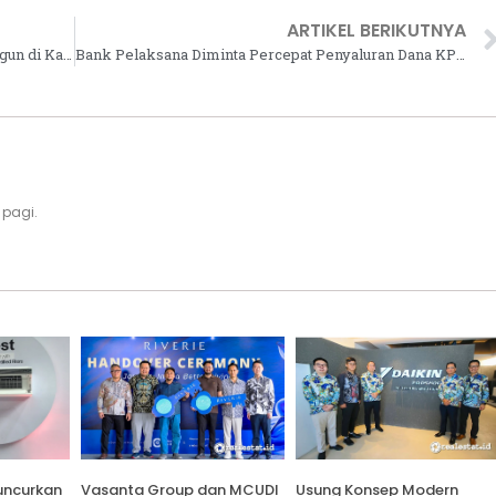
ARTIKEL BERIKUTNYA
Rusun ASN Berkonsep Waterfront City Dibangun di Kalimantan Barat
Bank Pelaksana Diminta Percepat Penyaluran Dana KPR Subsidi FLPP
 pagi.
uncurkan
Vasanta Group dan MCUDI
Usung Konsep Modern