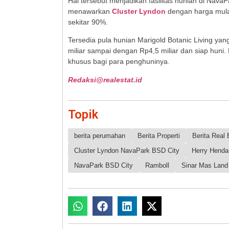
Hal tersebut menjadikan fasilitas hunian di NavaPa
menawarkan
Cluster Lyndon
dengan harga mulai
sekitar 90%.
Tersedia pula hunian Marigold Botanic Living ya
miliar sampai dengan Rp4,5 miliar dan siap huni
khusus bagi para penghuninya
.
Redaksi@realestat.id
Topik
berita perumahan
Berita Properti
Berita Real 
Cluster Lyndon NavaPark BSD City
Herry Henda
NavaPark BSD City
Ramboll
Sinar Mas Land