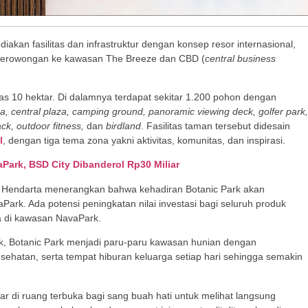
kan fasilitas dan infrastruktur dengan konsep resor internasional,
 terowongan ke kawasan The Breeze dan CBD (
central business
as 10 hektar. Di dalamnya terdapat sekitar 1.200 pohon dengan
za, central plaza, camping ground,
panoramic viewing deck, golfer park,
rack, outdoor fitness,
dan
birdland
. Fasilitas taman tersebut didesain
l
, dengan tiga tema zona yakni aktivitas, komunitas, dan inspirasi.
Park, BSD City Dibanderol Rp30 Miliar
y Hendarta menerangkan bahwa kehadiran Botanic Park akan
Park. Ada potensi peningkatan nilai investasi bagi seluruh produk
a di kawasan NavaPark.
rk, Botanic Park menjadi paru-paru kawasan hunian dengan
sehatan, serta tempat hiburan keluarga setiap hari sehingga semakin
jar di ruang terbuka bagi sang buah hati untuk melihat langsung