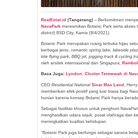
RealEstat.id
(Tangerang)
– Berkomitmen menyedia
NavaPark
meresmikan Botanic Park serta akses
district
) BSD City, Kamis (8/4/2021).
Botanic Park merupakan ruang terbuka hijau selu
berbagai jenis,
romantic spring lake, lakeside pla
kite flying park, BBQ pit, jogging track & cycling t
oleh arsitek internasional dari Singapura,
Rambol
Baca Juga:
Lyndon: Cluster Termewah di Nava
CEO
Residential National
Sinar Mas Land
, Herr
memberikan efek positif yang luar biasa bagi Nava
hunian karena konsep Botanic Park hanya berad
Sebagai fasilitas khusus untuk penghuni NavaPa
menghasilkan udara sejuk, pusat olahraga dan ke
meningkatkan kualitas kehidupan.
“Botanic Park juga berfungsi sebagai sarana bela