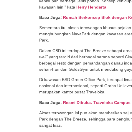
kehidupan berbagai jenis pohon. Konsep kehidupa
kawasan lain,” kata
Herry Hendarta
.
Baca Juga:
Rumah Berkonsep Blok dengan Kol
Sementara itu, akses terowongan khusus pejala
menghubungkan NavaPark dengan kawasan area bi
Park.
Dalam CBD ini terdapat The Breeze sebagai area 
wall”
yang terdiri dari berbagai sarana seperti Ci
berbagai resto dengan pemandangan danau inda
sehari-hari dan GoldsGym untuk mendukung gay
Di kawasan BSD Green Office Park, terdapat lima
nasional dan internasional, seperti Graha Unilev
merupakan kantor pusat Traveloka.
Baca Juga:
Resmi Dibuka: Traveloka Campus B
Akses terowongan ini pun akan memberikan sejum
Park dengan The Breeze, sehingga para penghuni 
sangat luas.