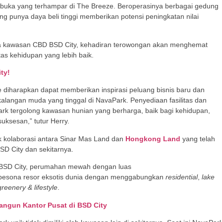
erbuka yang terhampar di The Breeze. Beroperasinya berbagai gedung
ng punya daya beli tinggi memberikan potensi peningkatan nilai
area kawasan CBD BSD City, kehadiran terowongan akan menghemat
tas kehidupan yang lebih baik.
ty!
diharapkan dapat memberikan inspirasi peluang bisnis baru dan
alangan muda yang tinggal di NavaPark. Penyediaan fasilitas dan
ark tergolong kawasan hunian yang berharga, baik bagi kehidupan,
uksesan,” tutur Herry.
 kolaborasi antara Sinar Mas Land dan
Hongkong Land
yang telah
BSD City dan sekitarnya.
ta BSD City, perumahan mewah dengan luas
ari pesona resor eksotis dunia dengan menggabungkan
residential
,
lake
greenery & lifestyle
.
angun Kantor Pusat di BSD City