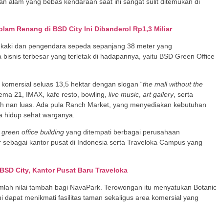
n alam yang bebas kendaraan saat ini sangat sulit ditemukan di
am Renang di BSD City Ini Dibanderol Rp1,3 Miliar
n kaki dan pengendara sepeda sepanjang 38 meter yang
snis terbesar yang terletak di hadapannya, yaitu BSD Green Office
komersial seluas 13,5 hektar dengan slogan “
the mall without the
nema 21, IMAX, kafe resto, bowling,
live music
,
art gallery
, serta
h nan luas. Ada pula Ranch Market, yang menyediakan kebutuhan
a hidup sehat warganya.
green office building
yang ditempati berbagai perusahaan
er sebagai kantor pusat di Indonesia serta Traveloka Campus yang
SD City, Kantor Pusat Baru Traveloka
lah nilai tambah bagi NavaPark. Terowongan itu menyatukan Botanic
dapat menikmati fasilitas taman sekaligus area komersial yang