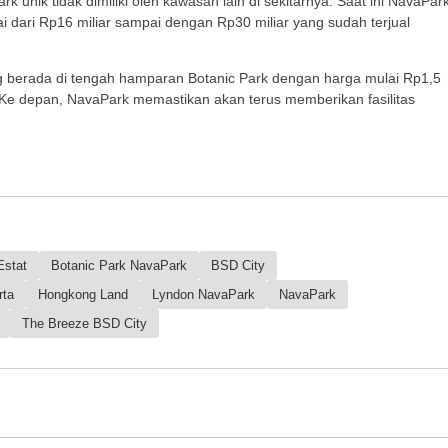
rk unik tidak dimiliki oleh kawasan lain di sekitarnya. Saat ini NavaPar
 dari Rp16 miliar sampai dengan Rp30 miliar yang sudah terjual
ng berada di tengah hamparan Botanic Park dengan harga mulai Rp1,5
. Ke depan, NavaPark memastikan akan terus memberikan fasilitas
Estat
Botanic Park NavaPark
BSD City
rta
Hongkong Land
Lyndon NavaPark
NavaPark
The Breeze BSD City