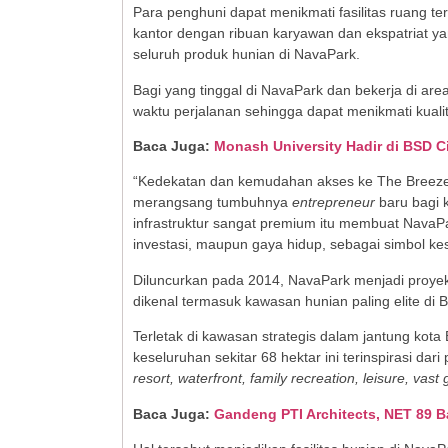
Para penghuni dapat menikmati fasilitas ruang t
kantor dengan ribuan karyawan dan ekspatriat ya
seluruh produk hunian di NavaPark.
Bagi yang tinggal di NavaPark dan bekerja di 
waktu perjalanan sehingga dapat menikmati kuali
Baca Juga:
Monash University Hadir di BSD Ci
“Kedekatan dan kemudahan akses ke The Breeze 
merangsang tumbuhnya
entrepreneur
baru bagi k
infrastruktur sangat premium itu membuat NavaP
investasi, maupun gaya hidup, sebagai simbol kes
Diluncurkan pada 2014, NavaPark menjadi proyek
dikenal termasuk kawasan hunian paling elite di 
Terletak di kawasan strategis dalam jantung ko
keseluruhan sekitar 68 hektar ini terinspirasi d
resort, waterfront, family recreation, leisure, vast 
Baca Juga:
Gandeng PTI Architects, NET 89 B