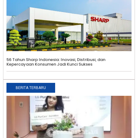
56 Tahun Sharp Indonesia: Inovasi, Distribusi, dan
Kepercayaan Konsumen Jadi Kunci Sukses
BERITA TERBARU
B
R
M
S
L
A
C
P
A