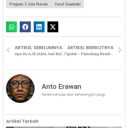
Program 3 Juta Rumah
Yusuf Saadudin
ARTIKEL SEBELUMNYA
ARTIKEL BERIKUTNYA
Apa Itu AJB (Akta Jual Beli)? Ini Pengertian, Fungsi, Syarat, dan Biaya Terbarunya
Ciputat – Pamulang Kembali Bersinar, ABS Land Tawarkan Ananda Terrace
Anto Erawan
Penikmat kopi dan keheningan pagi.
Artikel Terkait