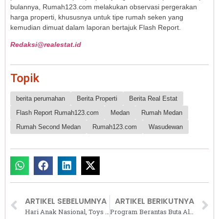
bulannya, Rumah123.com melakukan observasi pergerakan
harga properti, khususnya untuk tipe rumah seken yang
kemudian dimuat dalam laporan bertajuk Flash Report.
Redaksi@realestat.id
Topik
berita perumahan
Berita Properti
Berita Real Estat
Flash Report Rumah123.com
Medan
Rumah Medan
Rumah Second Medan
Rumah123.com
Wasudewan
ARTIKEL SEBELUMNYA
ARTIKEL BERIKUTNYA
Hari Anak Nasional, Toys Kingdom Berbagi Keceriaan dengan Anak-anak Penderita Kanker
Program Berantas Buta Al-Qur’an Rangkul 150 Ustaz dan Guru Mengaji di Balikpapan