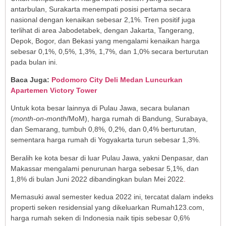
antarbulan, Surakarta menempati posisi pertama secara
nasional dengan kenaikan sebesar 2,1%. Tren positif juga
terlihat di area Jabodetabek, dengan Jakarta, Tangerang,
Depok, Bogor, dan Bekasi yang mengalami kenaikan harga
sebesar 0,1%, 0,5%, 1,3%, 1,7%, dan 1,0% secara berturutan
pada bulan ini.
Baca Juga:
Podomoro City Deli Medan Luncurkan
Apartemen Victory Tower
Untuk kota besar lainnya di Pulau Jawa, secara bulanan
(
month-on-month
/MoM), harga rumah di Bandung, Surabaya,
dan Semarang, tumbuh 0,8%, 0,2%, dan 0,4% berturutan,
sementara harga rumah di Yogyakarta turun sebesar 1,3%.
Beralih ke kota besar di luar Pulau Jawa, yakni Denpasar, dan
Makassar mengalami penurunan harga sebesar 5,1%, dan
1,8% di bulan Juni 2022 dibandingkan bulan Mei 2022
.
Memasuki awal semester kedua 2022 ini, tercatat dalam indeks
properti seken residensial yang dikeluarkan Rumah123.com,
harga rumah seken di Indonesia naik tipis sebesar 0,6%