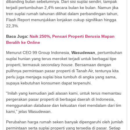
dibanding bulan sebelumnya. Dari sisi suplai sendiri, tampak
terjadi pertumbuhan 2,4% secara bulan ke bulan. Namun jika
tren suplai rumah tahunan dilihat dalam perbandingan tahun,
Flash Report menunjukkan lonjakan cukup signifikan hingga
22,3%.
Baca Juga:
Naik 250%, Pencari Properti Berusia Mapan
Beralih ke Online
Menurut CEO 99 Group Indonesia,
Wasudewan
, pertumbuhan
suplai hunian yang terus meroket terjadi untuk berbagai tipe
properti, termasuk
secondary house
. Bersamaan dengan
pulihnya permintaan pasar properti di Tanah Air, tentunya kita
perlu juga menjaga suplai bisa tumbuh di angka yang sama,
supaya kebutuhan konsumen dapat terpenuhi.
“Inilah yang kemudian jadi alasan kami, untuk terus memantau
pergerakan pasar properti di berbagai daerah di Indonesia,
menggunakan
database
dan kekuatan riset mendalam dari tim
kami,” jelas Wasudewan.
Perubahan harga rumah seken banyak dipengaruhi oleh jumlah
permintaan serta suplai properti yang tersedia di pasar. Setiap