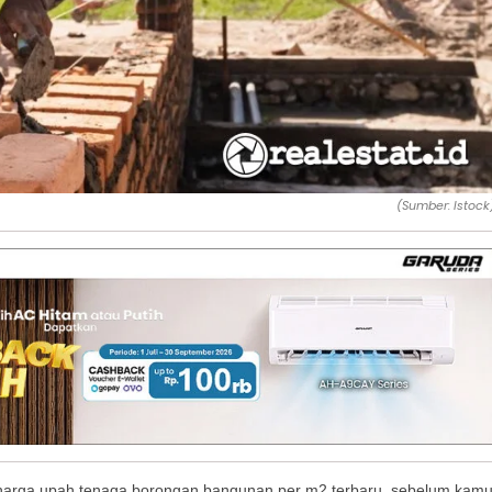
(Sumber: Istock
i harga upah tenaga borongan bangunan per m2 terbaru, sebelum kam