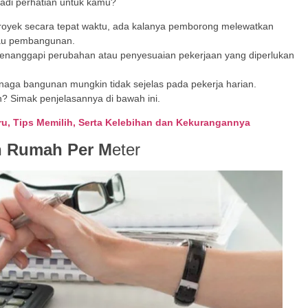
adi perhatian untuk kamu?
proyek secara tepat waktu, ada kalanya pemborong melewatkan
atau pembangunan.
menanggapi perubahan atau penyesuaian pekerjaan yang diperlukan
aga bangunan mungkin tidak sejelas pada pekerja harian.
? Simak penjelasannya di bawah ini.
aru, Tips Memilih, Serta Kelebihan dan Kekurangannya
n Rumah Per M
eter