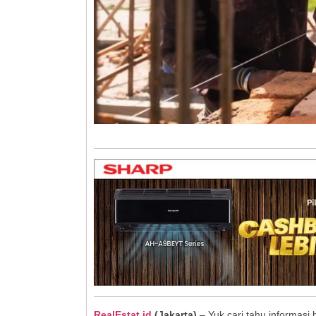
RealEstat.id
(Jakarta)
– Yuk cari tahu informas