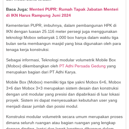
Baca Juga:
Menteri PUPR: Rumah Tapak Jabatan Menteri
di IKN Harus Rampung Juni 2024
Kementerian PUPR, imbuhnya, dalam pembangunan HPK di
IKN dengan luasan 25.116 meter persegi juga menggunakan
teknologi Mobox sebanyak 1.000 box hanya dalam waktu tiga
bulan serta membangun masjid yang bisa digunakan oleh para
tenaga kerja konstruksi.
Sebagai informasi, Teknologi modular volumetrik Mobile Box
(Mobox) dikembangkan oleh
PT Adhi Persada Gedung
yang
merupakan bagian dari PT Adhi Karya.
Mobile Box (Mobox) memiliki tiga tipe yakni Mobox 6×6, Mobox
3×6 dan Mobox 3×3 merupakan sistem desain dan konstruksi
dengan unit modular yang presisi dan dipabrikasi di luar lokasi
proyek. Sistem ini dapat menyesuaikan kebutuhan user yang
menjadi dasar jumlah dan posisi modul.
Konstruksi modular volumetrik secara umum merupakan proses
dimana seluruh ruangan atau bagian ruangan yang lengkap
dengan dinding, lantai dan langit-langitnya dibangun dalam