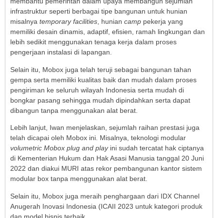
membantu pemerintah dalam upaya membangun sejumlah
infrastruktur seperti berbagai tipe bangunan untuk hunian
misalnya
temporary facilities
, hunian
camp
pekerja yang
memiliki desain dinamis, adaptif, efisien, ramah lingkungan dan
lebih sedikit menggunakan tenaga kerja dalam proses
pengerjaan instalasi di lapangan.
Selain itu, Mobox juga telah teruji sebagai bangunan tahan
gempa serta memiliki kualitas baik dan mudah dalam proses
pengiriman ke seluruh wilayah Indonesia serta mudah di
bongkar pasang sehingga mudah dipindahkan serta dapat
dibangun tanpa menggunakan alat berat.
Lebih lanjut, Iwan menjelaskan, sejumlah raihan prestasi juga
telah dicapai oleh Mobox ini. Misalnya, teknologi modular
volumetric Mobox plug and play
ini sudah tercatat hak ciptanya
di Kementerian Hukum dan Hak Asasi Manusia tanggal 20 Juni
2022 dan diakui MURI atas rekor pembangunan kantor sistem
modular box tanpa menggunakan alat berat.
Selain itu, Mobox juga meraih penghargaan dari IDX Channel
Anugerah Inovasi Indonesia (ICAII 2023 untuk kategori produk
dan model bisnis terbaik.