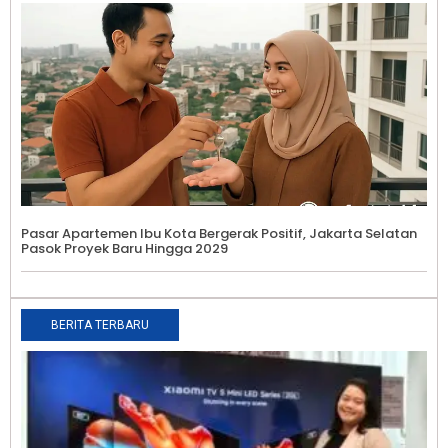
Pasar Apartemen Ibu Kota Bergerak Positif, Jakarta Selatan
Pasok Proyek Baru Hingga 2029
BERITA TERBARU
X
K
S
S
T
2