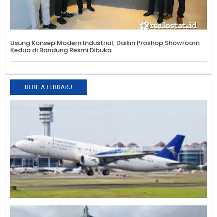
Usung Konsep Modern Industrial, Daikin Proshop Showroom
Kedua di Bandung Resmi Dibuka
BERITA TERBARU
T
B
J
B
J
P
2
A
1
P
P