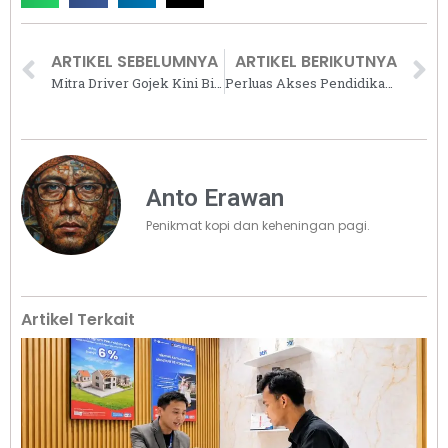
ARTIKEL SEBELUMNYA
ARTIKEL BERIKUTNYA
Mitra Driver Gojek Kini Bisa Akses KPR Subsidi FLPP dengan DP 0%, Apa Syaratnya?
Perluas Akses Pendidikan, Sinar Mas Land Gelar Global Sustainable Development Congress (GSDC) 2026 di ICE BSD City
Anto Erawan
Penikmat kopi dan keheningan pagi.
Artikel Terkait