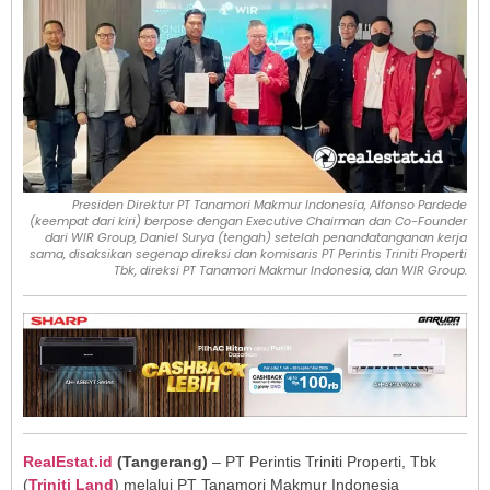
Presiden Direktur PT Tanamori Makmur Indonesia, Alfonso Pardede
(keempat dari kiri) berpose dengan Executive Chairman dan Co-Founder
dari WIR Group, Daniel Surya (tengah) setelah penandatanganan kerja
sama, disaksikan segenap direksi dan komisaris PT Perintis Triniti Properti
Tbk, direksi PT Tanamori Makmur Indonesia, dan WIR Group.
RealEstat.id
(Tangerang)
– PT Perintis Triniti Properti, Tbk
(
Triniti Land
) melalui PT Tanamori Makmur Indonesia