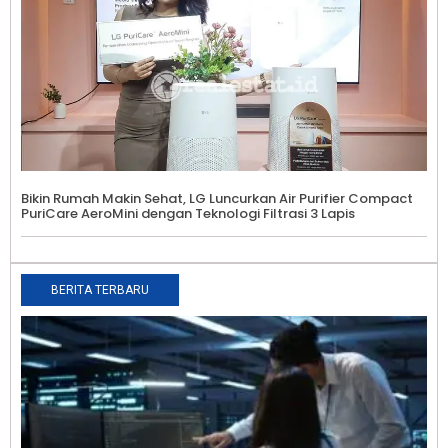
Bikin Rumah Makin Sehat, LG Luncurkan Air Purifier Compact
PuriCare AeroMini dengan Teknologi Filtrasi 3 Lapis
BERITA TERBARU
5
I
I
D
P
P
E
A