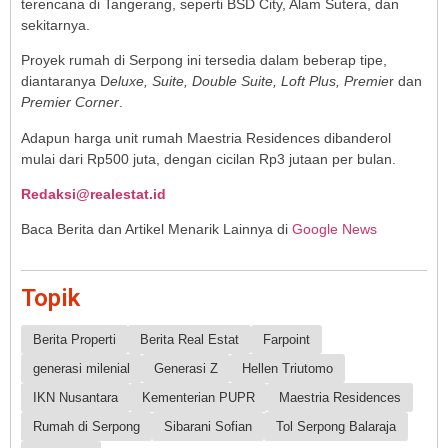
terencana di Tangerang, seperti BSD City, Alam Sutera, dan
sekitarnya.
Proyek rumah di Serpong ini tersedia dalam beberap tipe,
diantaranya D
eluxe, Suite, Double Suite, Loft Plus, Premie
r dan
Premier Corner
.
Adapun harga unit rumah Maestria Residences dibanderol
mulai dari Rp500 juta, dengan cicilan Rp3 jutaan per bulan.
Redaksi@realestat.id
Baca Berita dan Artikel Menarik Lainnya di
Google News
Topik
Berita Properti
Berita Real Estat
Farpoint
generasi milenial
Generasi Z
Hellen Triutomo
IKN Nusantara
Kementerian PUPR
Maestria Residences
Rumah di Serpong
Sibarani Sofian
Tol Serpong Balaraja