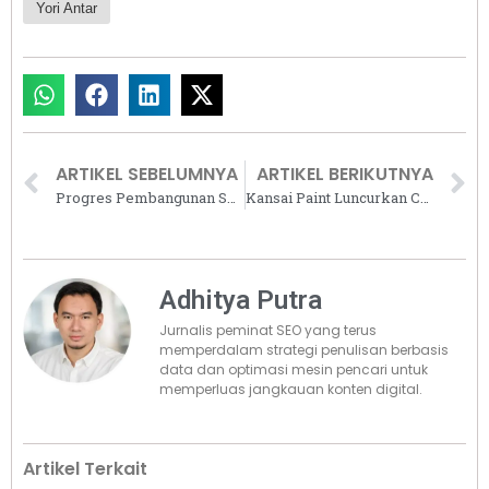
Yori Antar
ARTIKEL SEBELUMNYA
ARTIKEL BERIKUTNYA
Progres Pembangunan Sesuai Rencana, Elevee Condominium Targetkan Serah Terima Awal 2025
Kansai Paint Luncurkan Cat Tembok Eksterior dan Interior Terbaik, Tahan Terhadap Cuaca Ekstrem!
Adhitya Putra
Jurnalis peminat SEO yang terus
memperdalam strategi penulisan berbasis
data dan optimasi mesin pencari untuk
memperluas jangkauan konten digital.
Artikel Terkait