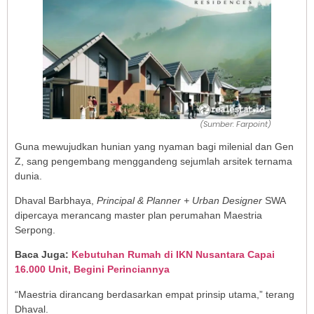
(Sumber: Farpoint)
Guna mewujudkan hunian yang nyaman bagi milenial dan Gen
Z, sang pengembang menggandeng sejumlah arsitek ternama
dunia.
Dhaval Barbhaya,
Principal & Planner + Urban Designer
SWA
dipercaya merancang master plan perumahan Maestria
Serpong.
Baca Juga:
Kebutuhan Rumah di IKN Nusantara Capai
16.000 Unit, Begini Perinciannya
“Maestria dirancang berdasarkan empat prinsip utama,” terang
Dhaval.