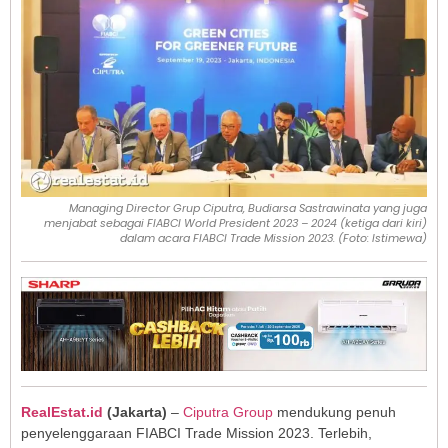
Managing Director Grup Ciputra, Budiarsa Sastrawinata yang juga
menjabat sebagai FIABCI World President 2023 – 2024 (ketiga dari kiri)
dalam acara FIABCI Trade Mission 2023. (Foto: Istimewa)
RealEstat.id
(Jakarta)
–
Ciputra Group
mendukung penuh
penyelenggaraan FIABCI Trade Mission 2023. Terlebih,