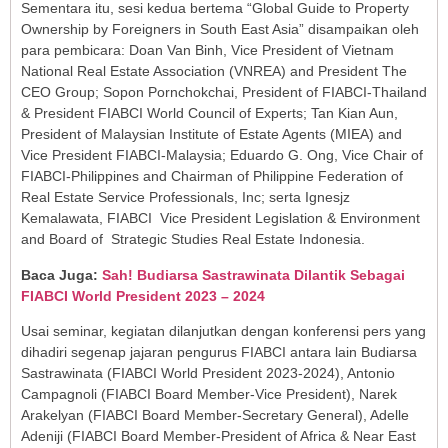
Sementara itu, sesi kedua bertema “Global Guide to Property
Ownership by Foreigners in South East Asia” disampaikan oleh
para pembicara: Doan Van Binh, Vice President of Vietnam
National Real Estate Association (VNREA) and President The
CEO Group; Sopon Pornchokchai, President of FIABCI-Thailand
& President FIABCI World Council of Experts; Tan Kian Aun,
President of Malaysian Institute of Estate Agents (MIEA) and
Vice President FIABCI-Malaysia; Eduardo G. Ong, Vice Chair of
FIABCI-Philippines and Chairman of Philippine Federation of
Real Estate Service Professionals, Inc; serta Ignesjz
Kemalawata, FIABCI Vice President Legislation & Environment
and Board of Strategic Studies Real Estate Indonesia.
Baca Juga:
Sah! Budiarsa Sastrawinata Dilantik Sebagai
FIABCI World President 2023 – 2024
Usai seminar, kegiatan dilanjutkan dengan konferensi pers yang
dihadiri segenap jajaran pengurus FIABCI antara lain Budiarsa
Sastrawinata (FIABCI World President 2023-2024), Antonio
Campagnoli (FIABCI Board Member-Vice President), Narek
Arakelyan (FIABCI Board Member-Secretary General), Adelle
Adeniji (FIABCI Board Member-President of Africa & Near East