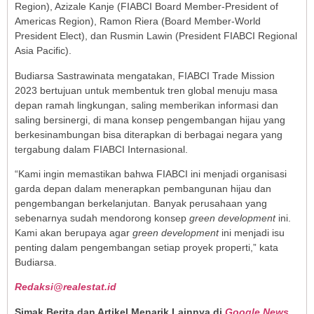
Region), Azizale Kanje (FIABCI Board Member-President of
Americas Region), Ramon Riera (Board Member-World
President Elect), dan Rusmin Lawin (President FIABCI Regional
Asia Pacific).
Budiarsa Sastrawinata mengatakan, FIABCI Trade Mission
2023 bertujuan untuk membentuk tren global menuju masa
depan ramah lingkungan, saling memberikan informasi dan
saling bersinergi, di mana konsep pengembangan hijau yang
berkesinambungan bisa diterapkan di berbagai negara yang
tergabung dalam FIABCI Internasional.
“Kami ingin memastikan bahwa FIABCI ini menjadi organisasi
garda depan dalam menerapkan pembangunan hijau dan
pengembangan berkelanjutan. Banyak perusahaan yang
sebenarnya sudah mendorong konsep
green development
ini.
Kami akan berupaya agar
green development
ini menjadi isu
penting dalam pengembangan setiap proyek properti,” kata
Budiarsa.
Redaksi@realestat.id
Simak Berita dan Artikel Menarik Lainnya di
Google News