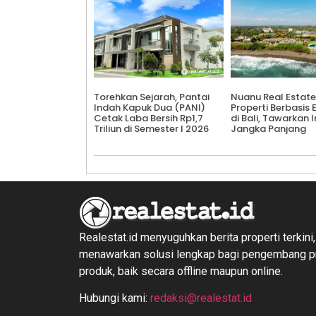
Torehkan Sejarah, Pantai
Nuanu Real Estate
Indah Kapuk Dua (PANI)
Properti Berbasis
Cetak Laba Bersih Rp1,7
di Bali, Tawarkan 
Triliun di Semester I 2026
Jangka Panjang
Realestat.id menyuguhkan berita properti terkini,
menawarkan solusi lengkap bagi pengembang 
produk, baik secara offline maupun online.
Hubungi kami:
redaksi@realestat.id