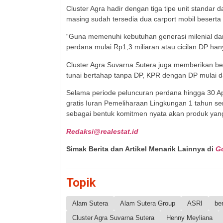
Cluster Agra hadir dengan tiga tipe unit standar d
masing sudah tersedia dua carport mobil besert
“Guna memenuhi kebutuhan generasi milenial dan
perdana mulai Rp1,3 miliaran atau cicilan DP han
Cluster Agra Suvarna Sutera juga memberikan ber
tunai bertahap tanpa DP, KPR dengan DP mulai da
Selama periode peluncuran perdana hingga 30 Ap
gratis Iuran Pemeliharaan Lingkungan 1 tahun se
sebagai bentuk komitmen nyata akan produk yang
Redaksi@realestat.id
Simak Berita dan Artikel Menarik Lainnya di
G
Topik
Alam Sutera
Alam Sutera Group
ASRI
be
Cluster Agra Suvarna Sutera
Henny Meyliana