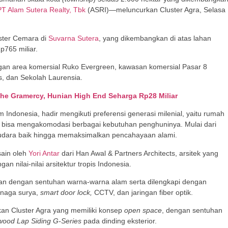
PT Alam Sutera Realty, Tbk
(ASRI)—meluncurkan Cluster Agra, Selasa
ster Cemara di
Suvarna Sutera
, yang dikembangkan di atas lahan
p765 miliar.
dengan area komersial Ruko Evergreen, kawasan komersial Pasar 8
s, dan Sekolah Laurensia.
he Gramercy, Hunian High End Seharga Rp28 Miliar
 Indonesia, hadir mengikuti preferensi generasi milenial, yaitu rumah
g bisa mengakomodasi berbagai kebutuhan penghuninya. Mulai dari
i udara baik hingga memaksimalkan pencahayaan alami.
sain oleh
Yori Antar
dari Han Awal & Partners Architects, arsitek yang
 nilai-nilai arsitektur tropis Indonesia.
nian dengan sentuhan warna-warna alam serta dilengkapi dengan
tenaga surya,
smart door lock,
CCTV, dan jaringan fiber optik.
kan Cluster Agra yang memiliki konsep
open space
, dengan sentuhan
ood Lap Siding G-Series
pada dinding eksterior.