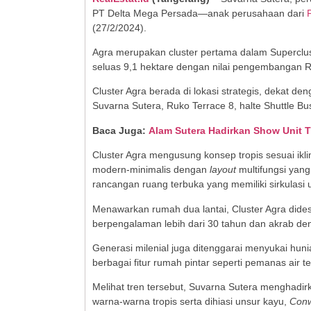
PT Delta Mega Persada—anak perusahaan dari
(27/2/2024).
Agra merupakan cluster pertama dalam Superclu
seluas 9,1 hektare dengan nilai pengembangan R
Cluster Agra berada di lokasi strategis, dekat 
Suvarna Sutera, Ruko Terrace 8, halte Shuttle Bu
Baca Juga:
Alam Sutera Hadirkan Show Unit T
Cluster Agra mengusung konsep tropis sesuai iklim
modern-minimalis dengan
layout
multifungsi yan
rancangan ruang terbuka yang memiliki sirkulas
Menawarkan rumah dua lantai, Cluster Agra dide
berpengalaman lebih dari 30 tahun dan akrab dengan
Generasi milenial juga ditenggarai menyukai hu
berbagai fitur rumah pintar seperti pemanas air 
Melihat tren tersebut, Suvarna Sutera menghadir
warna-warna tropis serta dihiasi unsur kayu,
Conw