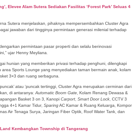
’, Elevee Alam Sutera Sediakan Fasilitas ‘Forest Park’ Seluas 4
na Sutera menjelaskan, pihaknya mempersembahkan Cluster Agra
ebagai jawaban dari tingginya permintaan generasi milenial terhadap
dengarkan permintaan pasar properti dan selalu berinovasi
i,” ujar Henny Meyliana.
ai hunian yang memberikan privasi terhadap penghuni, dilengkapi
aitu area Sports Lounge yang menyediakan taman bermain anak, kolam
sket 3×3 dan ruang serbaguna.
‘puncak’ atau ‘puncak tertinggi, Cluster Agra merupakan cerminan dari
rkan, di antaranya:
Automatic Boom Gate
, Kolam Renang Dewasa &
apangan Basket 3 on 3, Kanopi
Carport
,
Smart Door Lock
, CCTV 3
hingga 4+1 Kamar Tidur,
Sparing
AC Kamar & Ruang Keluarga, Kompor
as Air Tenaga Surya, Jaringan Fiber Optik, Roof Water Tank, dan
ra Land Kembangkan Township di Tangerang