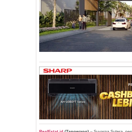
RealEstat.id
(Tangerang)
– Suvarna Sutera, pe