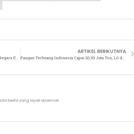
ARTIKEL BERIKUTNYA
INACRAFT 2024: Indonesia Masuk Daftar 10 Negara Eksportir Kerajinan Tangan Terbesar di Dunia
Pangan Terbuang Indonesia Capai 20,93 Juta Ton, LG dan FoodCycle Berkolaborasi Atasi Masalah Food Waste
i, ada berita yang layak dicermati.