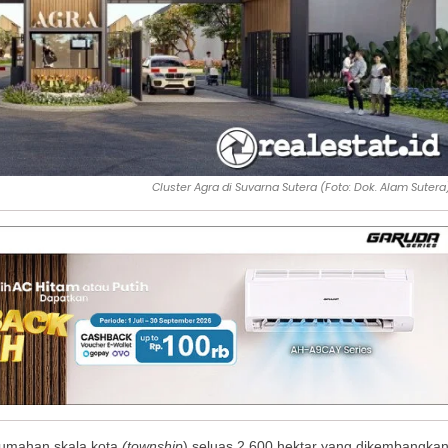
Cluster Agra di Suvarna Sutera (Foto: Dok. Alam Sutera
rumahan skala kota
(township
) seluas 2.600 hektar yang dikembangka