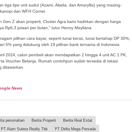
an tiga tipe unit sudut (Azami, Abelia, dan Amaryllis) yang masing-
a kanopi dan WFH Corner.
 Gen Z akan properti, Cluster Agra kami hadirkan dengan harga
ya Rp6,3 jutaan per bulan,” tutur Henny Meyliana.
agam pilihan cara bayar, seperti tunai keras, tunai bertahap DP 30%,
ri 5% yang didukung oleh 19 pilihan bank ternama di Indonesia.
ril 2024, calon pembeli akan mendapatkan 2 hingga 4 unit AC 1 PK,
rta Voucher Belanja. Rumah contohpun sudah tersedia di lokasi
 ditawarkan.
oogle News
rita perumahan
Berita Properti
Berita Real Estat
PT Alam Sutera Realty Tbk
PT Delta Mega Persada