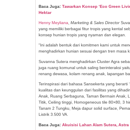
Baca Juga:
Tawarkan Konsep ‘Eco Green Living
Hektar
Henny Meyliana
,
Marketing & Sales Director
Suvar
yang memiliki berbagai fitur tropis yang kental s
konsep hunian tropis yang nyaman dan elegan.
“Ini adalah bentuk dari komitmen kami untuk men
menghadirkan hunian sesuai dengan tren masa kin
Suvanna Sutera menghadirkan Cluster Agra sebag
juga ruang komunal untuk saling berinteraksi y
renang dewasa, kolam renang anak, lapangan ba
Terinspirasi dari bahasa Sansekerta yang berarti 
kualitas dan keunggulan dari fasilitas yang dihadi
Anak, Ruang Serbaguna, Taman Bermain Anak, L
Titik, Ceiling tinggi, Homogeneous tile 80×80, 3 
Tanam 2 Tungku, Meja dapur solid surface, Peman
Listrik 3.500 VA.
Baca Juga:
Akuisisi Lahan Alam Sutera, Ast