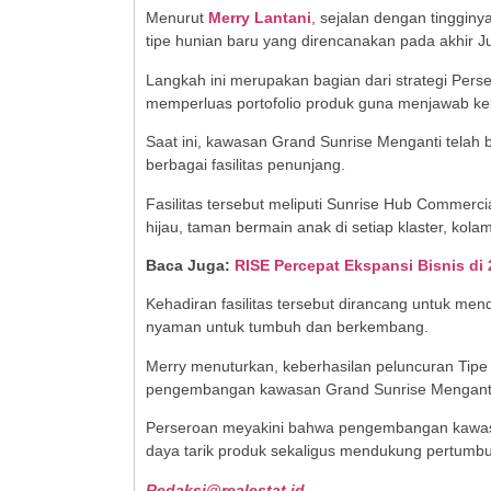
Menurut
Merry Lantani
, sejalan dengan tinggin
tipe hunian baru yang direncanakan pada akhir Ju
Langkah ini merupakan bagian dari strategi Pe
memperluas portofolio produk guna menjawab ke
Saat ini, kawasan Grand Sunrise Menganti telah
berbagai fasilitas penunjang.
Fasilitas tersebut meliputi Sunrise Hub Commerc
hijau, taman bermain anak di setiap klaster, kol
Baca Juga:
RISE Percepat Ekspansi Bisnis di
Kehadiran fasilitas tersebut dirancang untuk me
nyaman untuk tumbuh dan berkembang.
Merry menuturkan, keberhasilan peluncuran Tip
pengembangan kawasan Grand Sunrise Menganti
Perseroan meyakini bahwa pengembangan kawasan
daya tarik produk sekaligus mendukung pertumbuh
Redaksi@realestat.id