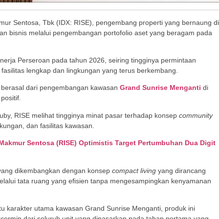
r Sentosa, Tbk (IDX: RISE), pengembang properti yang bernaung di
n bisnis melalui pengembangan portofolio aset yang beragam pada
inerja Perseroan pada tahun 2026, seiring tingginya permintaan
fasilitas lengkap dan lingkungan yang terus berkembang.
ut berasal dari pengembangan kawasan
Grand Sunrise Menganti
di
ositif.
Ruby, RISE melihat tingginya minat pasar terhadap konsep
community
kungan, dan fasilitas kawasan.
 Makmur Sentosa (RISE) Optimistis Target Pertumbuhan Dua Digit
 yang dikembangkan dengan konsep
compact living
yang dirancang
elalui tata ruang yang efisien tanpa mengesampingkan kenyamanan
tu karakter utama kawasan Grand Sunrise Menganti, produk ini
rcermin dari seluruh unit yang dipasarkan pada tahap pertama yang