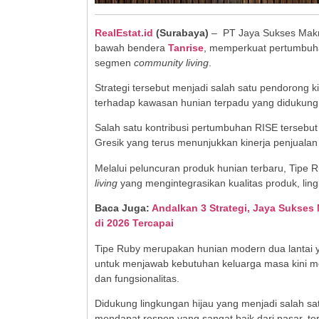
RealEstat.id
(Surabaya)
– PT Jaya Sukses Makmu
bawah bendera
Tanrise
, memperkuat pertumbuha
segmen
community living
.
Strategi tersebut menjadi salah satu pendorong k
terhadap kawasan hunian terpadu yang didukung 
Salah satu kontribusi pertumbuhan RISE terseb
Gresik yang terus menunjukkan kinerja penjualan p
Melalui peluncuran produk hunian terbaru, Tipe 
living
yang mengintegrasikan kualitas produk, ling
Baca Juga:
Andalkan 3 Strategi, Jaya Sukses
di 2026 Tercapai
Tipe Ruby merupakan hunian modern dua lantai
untuk menjawab kebutuhan keluarga masa kini m
dan fungsionalitas.
Didukung lingkungan hijau yang menjadi salah sa
mendapat respon yang sangat baik dari pasar, te