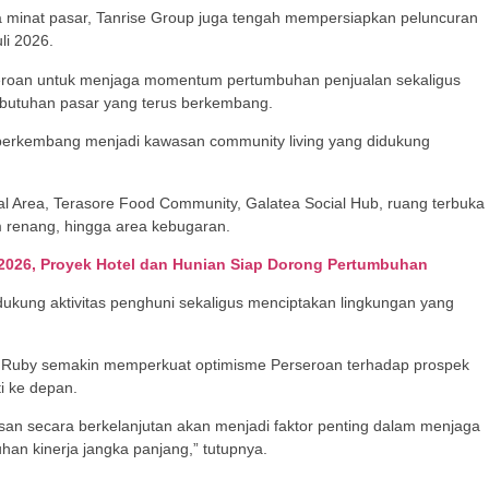
ya minat pasar, Tanrise Group juga tengah mempersiapkan peluncuran
li 2026.
rseroan untuk menjaga momentum pertumbuhan penjualan sekaligus
butuhan pasar yang terus berkembang.
 berkembang menjadi kawasan community living yang didukung
ial Area, Terasore Food Community, Galatea Social Hub, ruang terbuka
am renang, hingga area kebugaran.
 2026, Proyek Hotel dan Hunian Siap Dorong Pertumbuhan
ndukung aktivitas penghuni sekaligus menciptakan lingkungan yang
e Ruby semakin memperkuat optimisme Perseroan terhadap prospek
 ke depan.
 secara berkelanjutan akan menjadi faktor penting dalam menjaga
an kinerja jangka panjang,” tutupnya.