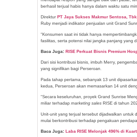
berhasil terjual habis hanya dalam waktu satu mi
Direktur
PT Jaya Sukses Makmur Sentosa, Tbk
Ruby menjadi indikator penjualan unit Grand Sun
“Konsumen saat ini tidak hanya mempertimbangka
fasilitas, serta potensi nilai jangka panjang yang 
Baca Juga:
RISE Perkuat Bisnis Premium Hosp
Dari sisi kontribusi bisnis, imbuh Merry, peng
yang signifikan bagi Perseroan.
Pada tahap pertama, sebanyak 13 unit dipasarkan
kedua, Perseroan akan memasarkan 14 unit dengan 
“Secara keseluruhan, proyek Grand Sunrise Menga
miliar terhadap
marketing sales
RISE di tahun 202
Unit-unit yang terjual tersebut dijadwalkan un
mulai berkontribusi terhadap pengakuan pendapa
Baca Juga:
Laba RISE Melonjak 496% di Kuart