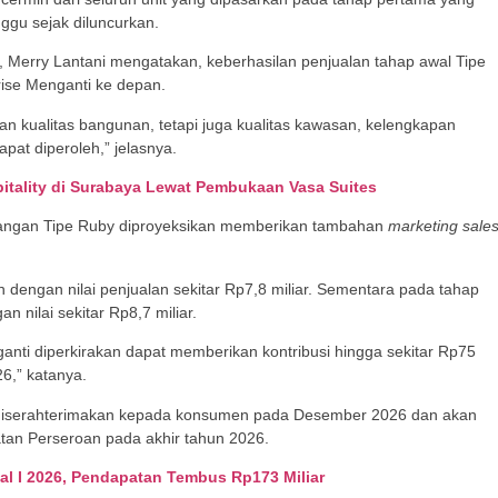
nggu sejak diluncurkan.
, Merry Lantani mengatakan, keberhasilan penjualan tahap awal Tipe
rise Menganti ke depan.
n kualitas bangunan, tetapi juga kualitas kawasan, kelengkapan
dapat diperoleh,” jelasnya.
itality di Surabaya Lewat Pembukaan Vasa Suites
embangan Tipe Ruby diproyeksikan memberikan tambahan
marketing sale
 dengan nilai penjualan sekitar Rp7,8 miliar. Sementara pada tahap
nilai sekitar Rp8,7 miliar.
nti diperkirakan dapat memberikan kontribusi hingga sekitar Rp75
6,” katanya.
tuk diserahterimakan kepada konsumen pada Desember 2026 dan akan
tan Perseroan pada akhir tahun 2026.
al I 2026, Pendapatan Tembus Rp173 Miliar