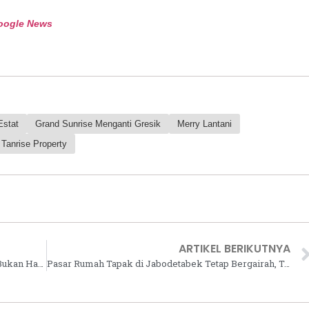
oogle News
Estat
Grand Sunrise Menganti Gresik
Merry Lantani
Tanrise Property
ARTIKEL BERIKUTNYA
LG K House Bawa Wajah Baru Rumah Pintar, Bukan Hanya Cerdas tetapi Juga Kian Personal bagi Konsumen Indonesia
Pasar Rumah Tapak di Jabodetabek Tetap Bergairah, Tingkat Penjualan Tembus 93%