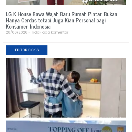
LG K House Bawa Wajah Baru Rumah Pintar, Bukan
Hanya Cerdas tetapi Juga Kian Personal bagi
Konsumen Indonesia
26/06/2026
Tidak ada komentar
EDITOR PICK'S
N
R
0