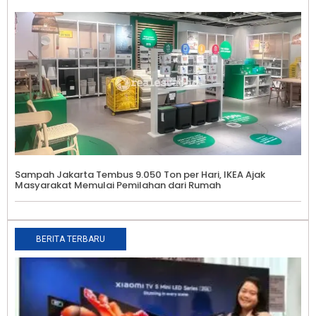
Sampah Jakarta Tembus 9.050 Ton per Hari, IKEA Ajak
Masyarakat Memulai Pemilahan dari Rumah
BERITA TERBARU
X
K
S
S
T