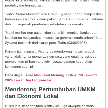
Fokus ini terejawantahkan ke dalam strategi bisnis dan inovasi
produk yang terintegrasi.
Senior Brand Manager
Aice Group, Sylvana Zhong menjelaskan
bahwa inovasi produk merupakan bentuk kontribusi perusahaan
dalam menjawab perubahan kebutuhan masyarakat.
“Kami melihat tren gaya hidup sehat kini menjadi bagian dari
keseharian masyarakat, khususnya generasi muda urban,” kata
Sylvana melansir dari siaran pers, Rabu (03/06/2026).
Karena itu, lanjutnya, Aice terus mendorong inovasi produk
yang tidak hanya menghadirkan rasa yang enak, tetapi juga
memberikan pilihan yang lebih sesuai dengan kebutuhan
konsumen saat ini.
Baca Juga:
Sinar Mas Land Menangi CSR & PDB Awards
2025 Lewat Dua Program Ini
Mendorong Pertumbuhan UMKM
dan Ekonomi Lokal
Di sisi lain, keberlanjutan bisnis Aice juga diwujudkan melalui