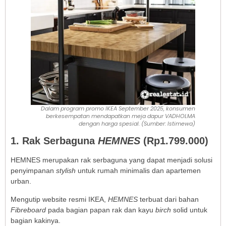
Dalam program promo IKEA September 2025, konsumen
berkesempatan mendapatkan meja dapur VADHOLMA
dengan harga spesial. (Sumber: Istimewa)
1. Rak Serbaguna
HEMNES
(Rp1.799.000)
HEMNES merupakan rak serbaguna yang dapat menjadi solusi
penyimpanan
stylish
untuk rumah minimalis dan apartemen
urban.
Mengutip website resmi IKEA,
HEMNES
terbuat dari bahan
Fibreboard
pada bagian papan rak dan kayu
birch
solid untuk
bagian kakinya.