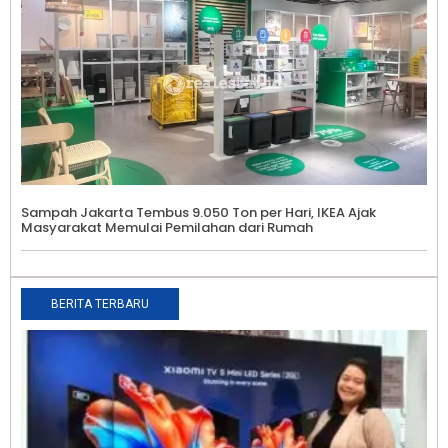
Sampah Jakarta Tembus 9.050 Ton per Hari, IKEA Ajak
Masyarakat Memulai Pemilahan dari Rumah
BERITA TERBARU
X
K
S
S
T
2
s