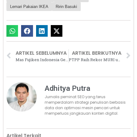
Lemari Pakaian IKEA
Ririn Basuki
ARTIKEL SEBELUMNYA
ARTIKEL BERIKUTNYA
Mas Fujiken Indonesia Gelar Grand Launching Seion Tangerang, Harga Mulai Rp1 Miliar
PTPP Raih Rekor MURI untuk Gedung Pertama dengan Kaca Fotovoltaik di Indonesia
Adhitya Putra
Jurnalis peminat SEO yang terus
memperdalam strategi penulisan berbasis
data dan optimasi mesin pencari untuk
memperluas jangkauan konten digital.
Artikel Terkait