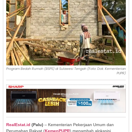
Program Bedah Rumah (BSPS) di Sulawesi Tengah (Foto: Dok. Kementerian
PUPR)
RealEstat.id
(Palu)
– Kementerian Pekerjaan Umum dan
Perumahan Rakyat (
KemenPUPR
) menambah alokasisi