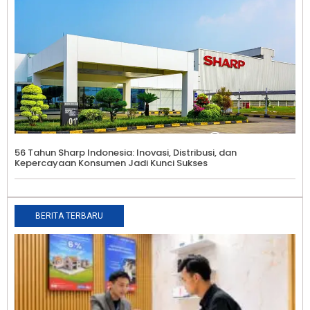
56 Tahun Sharp Indonesia: Inovasi, Distribusi, dan
Kepercayaan Konsumen Jadi Kunci Sukses
BERITA TERBARU
M
R
S
T
B
i
W