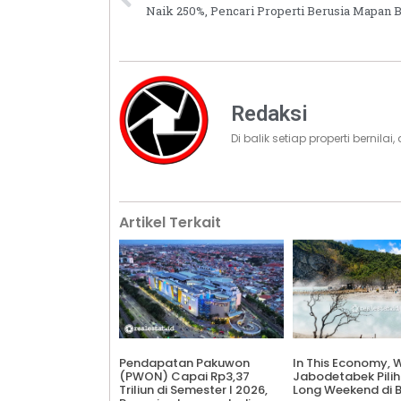
Redaksi
Di balik setiap properti bernila
Artikel Terkait
Pendapatan Pakuwon
In This Economy,
(PWON) Capai Rp3,37
Jabodetabek Pilih
Triliun di Semester I 2026,
Long Weekend di 