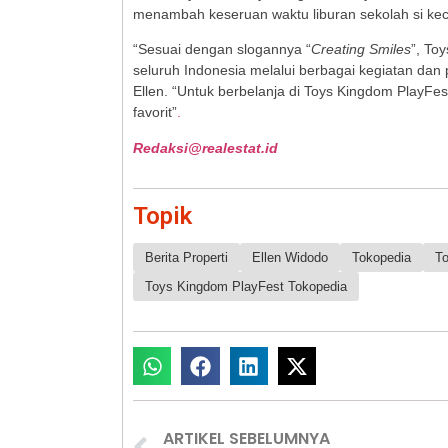
menambah keseruan waktu liburan sekolah si keci
“Sesuai dengan slogannya “
Creating Smiles
”, To
seluruh Indonesia melalui berbagai kegiatan da
Ellen. “Untuk berbelanja di Toys Kingdom PlayFe
favorit”
.
Redaksi@realestat.id
Topik
Berita Properti
Ellen Widodo
Tokopedia
T
Toys Kingdom PlayFest Tokopedia
ARTIKEL SEBELUMNYA