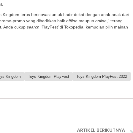
l.
ys Kingdom terus berinovasi untuk hadir dekat dengan anak-anak dari
n promo-promo yang dihadirkan baik
offline
maupun
online
,” terang
st, Anda cukup
search
‘PlayFest’ di Tokopedia, kemudian pilih mainan
oys Kingdom
Toys Kingdom PlayFest
Toys Kingdom PlayFest 2022
ARTIKEL BERIKUTNYA