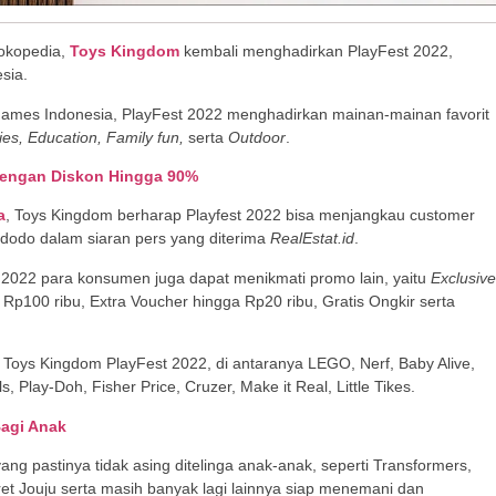
okopedia,
Toys Kingdom
kembali menghadirkan PlayFest 2022,
sia.
ames Indonesia, PlayFest 2022 menghadirkan mainan-mainan favorit
ies, Education,
Family fun,
serta
Outdoor
.
 dengan Diskon Hingga 90%
a
, Toys Kingdom berharap Playfest 2022 bisa menjangkau customer
 Widodo dalam siaran pers yang diterima
RealEstat.id
.
2022 para konsumen juga dapat menikmati promo lain, yaitu
Exclusive
p100 ribu, Extra Voucher hingga Rp20 ribu, Gratis Ongkir serta
 Toys Kingdom PlayFest 2022, di antaranya LEGO, Nerf, Baby Alive,
 Play-Doh, Fisher Price, Cruzer, Make it Real, Little Tikes.
agi Anak
yang pastinya tidak asing ditelinga anak-anak, seperti Transformers,
ret Jouju serta masih banyak lagi lainnya siap menemani dan