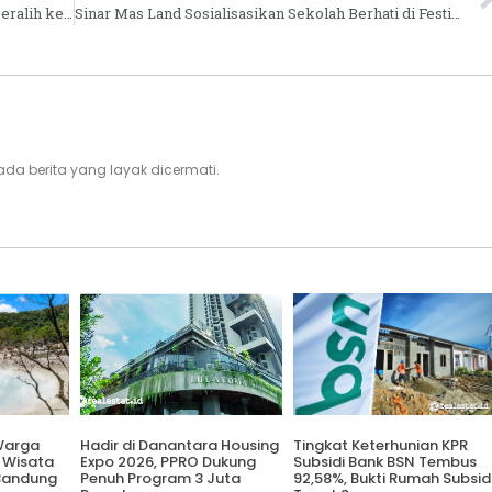
Naik 250%, Pencari Properti Berusia Mapan Beralih ke Online
Sinar Mas Land Sosialisasikan Sekolah Berhati di Festival Pendidikan 2022
i, ada berita yang layak dicermati.
 Warga
Hadir di Danantara Housing
Tingkat Keterhunian KPR
 Wisata
Expo 2026, PPRO Dukung
Subsidi Bank BSN Tembus
Bandung
Penuh Program 3 Juta
92,58%, Bukti Rumah Subsid