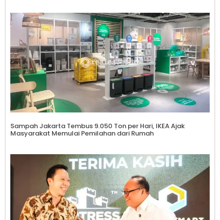
Sampah Jakarta Tembus 9.050 Ton per Hari, IKEA Ajak
Masyarakat Memulai Pemilahan dari Rumah