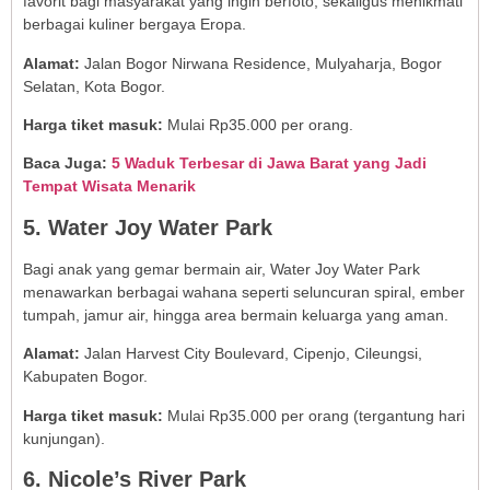
favorit bagi masyarakat yang ingin berfoto, sekaligus menikmati
berbagai kuliner bergaya Eropa.
Alamat:
Jalan Bogor Nirwana Residence, Mulyaharja, Bogor
Selatan, Kota Bogor.
Harga tiket masuk:
Mulai Rp35.000 per orang.
Baca Juga:
5 Waduk Terbesar di Jawa Barat yang Jadi
Tempat Wisata Menarik
5. Water Joy Water Park
Bagi anak yang gemar bermain air, Water Joy Water Park
menawarkan berbagai wahana seperti seluncuran spiral, ember
tumpah, jamur air, hingga area bermain keluarga yang aman.
Alamat:
Jalan Harvest City Boulevard, Cipenjo, Cileungsi,
Kabupaten Bogor.
Harga tiket masuk:
Mulai Rp35.000 per orang (tergantung hari
kunjungan).
6. Nicole’s River Park