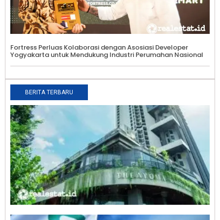
Fortress Perluas Kolaborasi dengan Asosiasi Developer
Yogyakarta untuk Mendukung Industri Perumahan Nasional
BERITA TERBARU
H
D
H
E
P
D
P
P
J
R
R
0
T