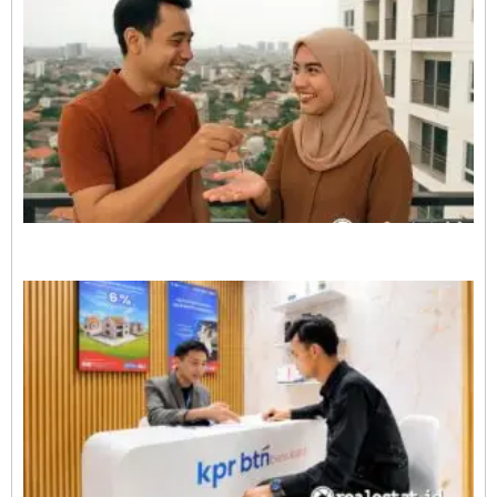
P
A
I
B
P
J
S
P
P
B
H
2
R
0
M
R
S
T
B
i
W
R
P
L
B
A