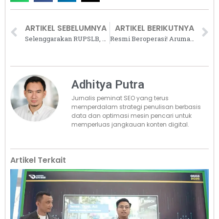
ARTIKEL SEBELUMNYA
ARTIKEL BERIKUTNYA
Selenggarakan RUPSLB, Adhi Karya (ADHI) Rombak Susunan Direksi
Resmi Beroperasi! Arumaya Financial Center Tawarkan Gedung Perkantoran Premium Work Life Integration di Jakarta Selatan
Adhitya Putra
Jurnalis peminat SEO yang terus
memperdalam strategi penulisan berbasis
data dan optimasi mesin pencari untuk
memperluas jangkauan konten digital.
Artikel Terkait