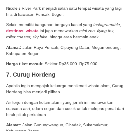
Nicole’s River Park menjadi salah satu tempat wisata yang lagi
hits di kawasan Puncak, Bogor.
Selain memiliki bangunan bergaya kastel yang
Instagramable
,
destinasi wisata
ini juga menawarkan
mini zoo, flying fox,
roller coaster, sky bike
, hingga area bermain anak.
Alamat:
Jalan Raya Puncak, Cipayung Datar, Megamendung,
Kabupaten Bogor.
Harga tiket masuk:
Sekitar Rp35.000–Rp75.000.
7. Curug Hordeng
Apabila ingin mengajak keluarga menikmati wisata alam, Curug
Hordeng bisa menjadi pilihan.
Air terjun dengan kolam alami yang jernih ini menawarkan
suasana asri, udara segar, dan cocok untuk melepas penat dari
hiruk pikuk perkotaan.
Alamat:
Jalan Gunungwangun, Cibadak, Sukamakmur,