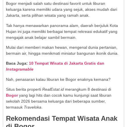
Bogor menjadi salah satu destinasi favorit untuk liburan
keluarga karena memiliki udara yang sejuk, akses mudah dari
Jakarta, serta pilihan wisata yang ramah anak.
Tak hanya menawarkan panorama alam, daerah berjuluk Kota
Hujan ini juga memiliki berbagai tempat rekreasi edukatif yang
mengajak anak belajar sambil bermain.
Mulai dari memberi makan hewan, mengenal dunia pertanian,
bermain air, hingga menikmati miniatur bangunan ikonik dunia.
Baca Juga:
10 Tempat Wisata di Jakarta Gratis dan
Instagramable
Nah, penasaran kalau liburan ke Bogor enaknya kemana?
Situs berita properti
RealEstat.id
merangkum 8 destinasi di
Bogor
yang lagi hits dan cocok kamu kunjungi saat liburan
sekolah 2026 bersama keluarga dari beberapa sumber,
termasuk
Traveloka
.
Rekomendasi Tempat Wisata Anak
di Bogor