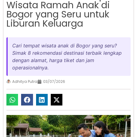
Wisata Ramah Anak di
Bogor yang Seru untuk
Liburan Keluarga
Cari tempat wisata anak di Bogor yang seru?
Simak 8 rekomendasi destinasi terbaik lengkap
dengan alamat, harga tiket dan jam
operasionalnya.
Adhitya Putra
03/07/2026