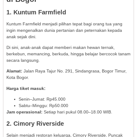
1. Kuntum Farmfield
Kuntum Farmfield menjadi pilihan tepat bagi orang tua yang
ingin mengenalkan dunia pertanian dan peternakan kepada
anak sejak dini.
Di sini, anak-anak dapat memberi makan hewan ternak,
berkebun, memancing, berkuda, hingga belajar bercocok tanam
secara langsung.
Alamat:
Jalan Raya Tajur No. 291, Sindangrasa, Bogor Timur,
Kota Bogor.
Harga tiket masuk:
Senin–Jumat: Rp45.000
Sabtu–Minggu: Rp50.000
Jam operasional:
Setiap hari pukul 08.00–18.00 WIB.
2. Cimory Riverside
Selain menjadi restoran keluarga, Cimory Riverside, Puncak