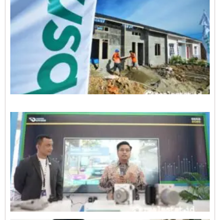
K
K
B
T
9
B
R
S
T
S
R
0
T
K
J
B
O
G
A
0